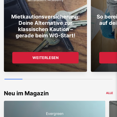
Mietkautionsversicherung:
So bere
Deine Alternative zur
auf de
klassischen Kaution –
gerade beim WG-Start!
WEITERLESEN
Neu im Magazin
ALLE
Evergreen