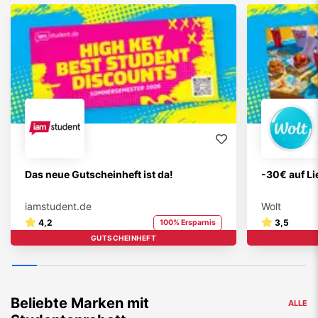
Das neue Gutscheinheft ist da!
-30€ auf Li
iamstudent.de
Wolt
4,2
3,5
100% Ersparnis
GUTSCHEINHEFT
Beliebte Marken mit
ALLE