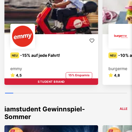
-15% auf jede Fahrt!
-10% a
NEU
NEU
emmy
burgerme
4,5
4,8
15% Ersparnis
STUDENT BRAND
iamstudent Gewinnspiel-
ALLE
Sommer