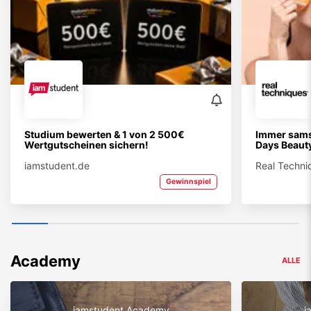
Studium bewerten & 1 von 2 500€
Immer sams
Wertgutscheinen sichern!
Days Beauty
iamstudent.de
Real Techni
Gewinnspiel
Academy
ALLE
iamstudent Academy
i