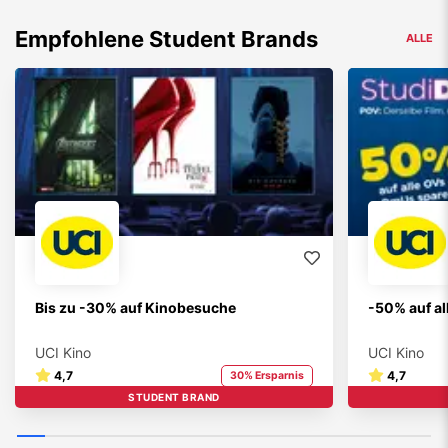
Empfohlene Student Brands
ALLE
Bis zu -30% auf Kinobesuche
-50% auf a
UCI Kino
UCI Kino
4,7
4,7
30% Ersparnis
STUDENT BRAND