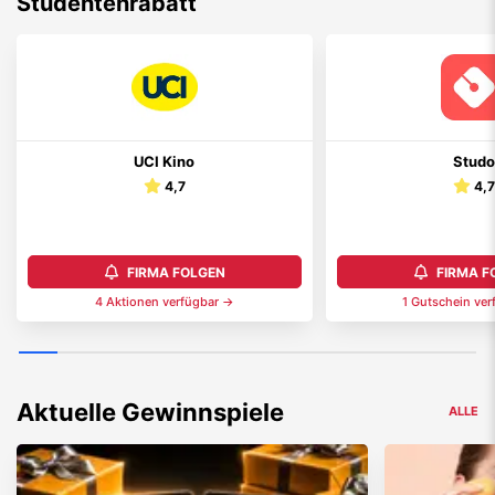
Studentenrabatt
UCI Kino
Studo
4,7
4,7
FIRMA FOLGEN
FIRMA F
4
Aktionen
verfügbar →
1
Gutschein
ver
Aktuelle Gewinnspiele
ALLE