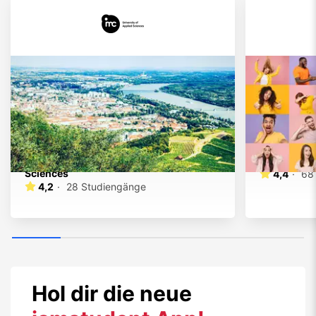
IMC Krems University of Applied
AKAD Unive
Sciences
4,4
·
68
4,2
·
28
Studiengänge
Hol dir die neue