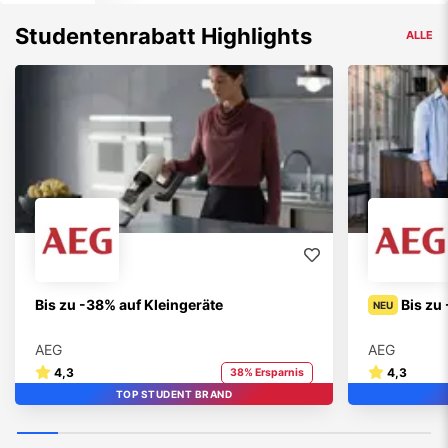
Studentenrabatt Highlights
ALLE
Bis zu -38% auf Kleingeräte
Bis zu
NEU
AEG
AEG
4,3
4,3
38% Ersparnis
TOP STUDENT BRAND