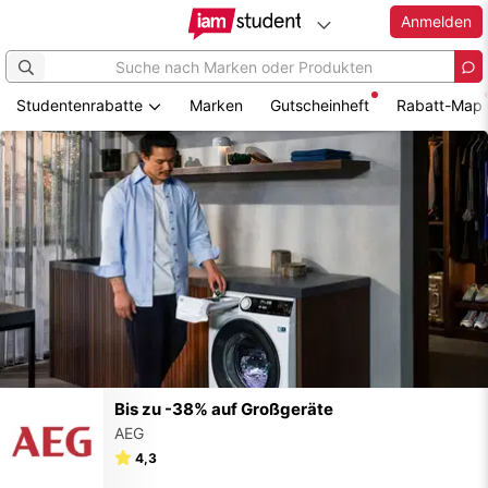
Anmelden
Studentenrabatte
Marken
Gutscheinheft
Rabatt-Map
Zum
Hauptinhalt
springen
ück
Bis zu -38% auf Großgeräte
AEG
4,3