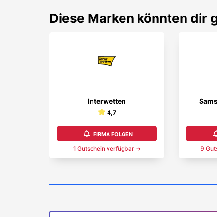
Diese Marken könnten dir g
Interwetten
Sams
4,7
FIRMA FOLGEN
1
Gutschein
verfügbar →
9
Gut