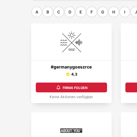
A
B
C
D
E
F
G
H
I
J
#germanygoeszrce
4,3
FIRMA FOLGEN
Keine Aktionen verfügbar