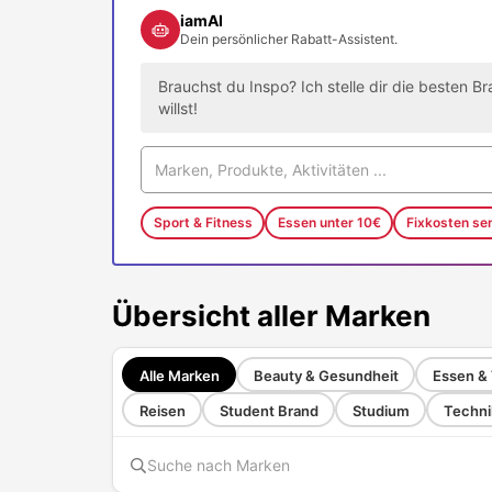
iamAI
Dein persönlicher Rabatt-Assistent.
Brauchst du Inspo? Ich stelle dir die besten 
willst!
Sport & Fitness
Essen unter 10€
Fixkosten se
Übersicht aller Marken
Alle Marken
Beauty & Gesundheit
Essen & 
Reisen
Student Brand
Studium
Techni