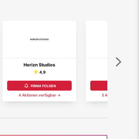
Weiter
Horizn Studios
AEG
4,9
4,3
FIRMA FOLGEN
FIRMA FOLGEN
4
Aktionen
verfügbar →
5
Aktionen
verfügba