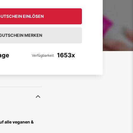
UTSCHEIN EINLÖSEN
GUTSCHEIN MERKEN
age
1653x
Verfügbarkeit
f alle veganen &