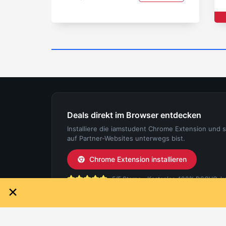
Deals direkt im Browser entdecken
Installiere die iamstudent Chrome Extension und 
auf Partner-Websites unterwegs bist.
Chrome Extension installieren
5/5 Sterne - Kostenlos, 100% DSGVO-konf
×