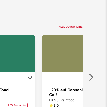
ALLE GUTSCHEINE
Weiter
Food
-20% auf Cannabis Samen &
Co.!
HANS Brainfood
25% Ersparnis
5,0
20% Ersparnis