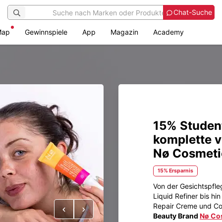
Chat-Suche
Map
Gewinnspiele
App
Magazin
Academy
15% Student
komplette 
Nø Cosmeti
15% Ersparnis
Von der Gesichtspfl
Liquid Refiner bis hi
Repair Creme und Co.
Vorheriges
Nächstes
Beauty Brand
Nø Co