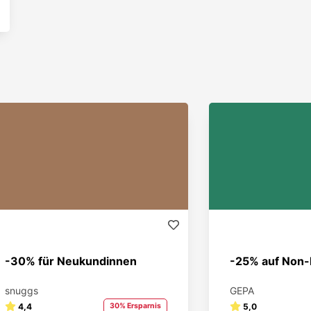
-30% für Neukundinnen
-25% auf Non-
snuggs
GEPA
4,4
30% Ersparnis
5,0