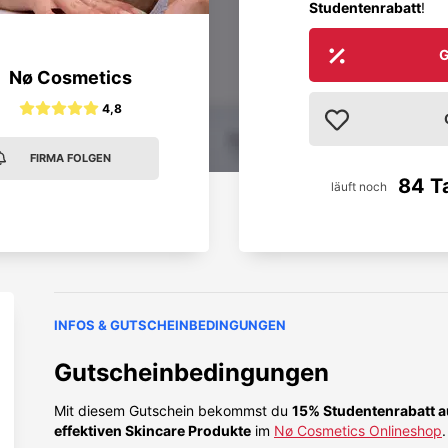
Studentenrabatt
!
G
Nø Cosmetics
4,8
FIRMA FOLGEN
84 T
läuft noch
INFOS & GUTSCHEINBEDINGUNGEN
Gutscheinbedingungen
Mit diesem Gutschein bekommst du
15% Studentenrabatt au
effektiven Skincare Produkte
im
Nø Cosmetics Onlineshop
.