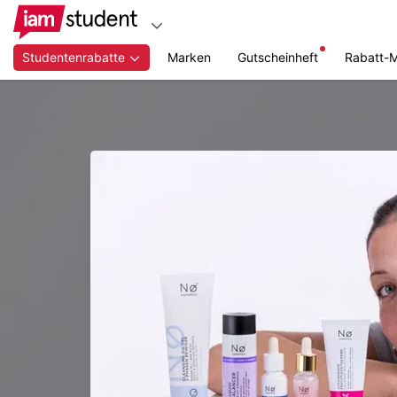
Studentenrabatte
Marken
Gutscheinheft
Rabatt-
Zum
Hauptinhalt
springen