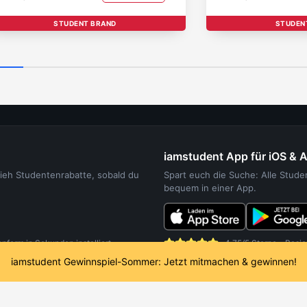
STUDENT BRAND
STUDEN
iamstudent App für iOS & 
sieh Studentenrabatte, sobald du
Spart euch die Suche: Alle Stud
bequem in einer App.
orm in Sekunden installiert.
4,75/5 Sterne - Basie
iamstudent Gewinnspiel-Sommer: Jetzt mitmachen & gewinnen!