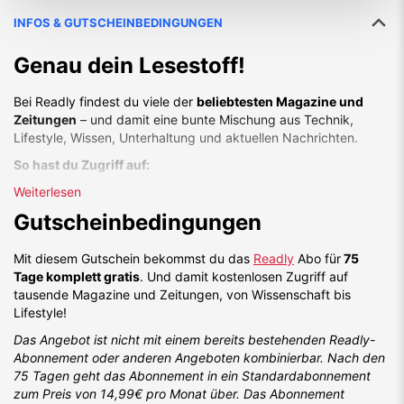
INFOS & GUTSCHEINBEDINGUNGEN
Genau dein Lesestoff!
Bei Readly findest du viele der
beliebtesten Magazine und
Zeitungen
– und damit eine bunte Mischung aus Technik,
Lifestyle, Wissen, Unterhaltung und aktuellen Nachrichten.
So hast du Zugriff auf:
Weiterlesen
Time Magazine
National Geographic
Gutscheinbedingungen
Rolling Stone
Focus
Mit diesem Gutschein bekommst du das
Readly
Abo für
75
Der Freitag
Tage komplett gratis
. Und damit kostenlosen Zugriff auf
Die Welt
tausende Magazine und Zeitungen, von Wissenschaft bis
NZZ
Lifestyle!
Bild am Sonntag
CHIP
Das Angebot ist nicht mit einem bereits bestehenden Readly-
Computer Bild
Abonnement oder anderen Angeboten kombinierbar. Nach den
Auto Motor Sport
75 Tagen geht das Abonnement in ein Standardabonnement
Vogue
zum Preis von 14,99€ pro Monat über. Das Abonnement