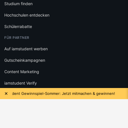
Studium finden
Hochschulen entdecken
Schülerrabatte
FÜR PARTNER
Auf iamstudent werben
Gutscheinkampagnen
Content Marketing
iamstudent Verify
×
tudent Gewinnspiel-Sommer: Jetzt mitmachen & gewinnen!
RECHTLICHES
Datenschutz