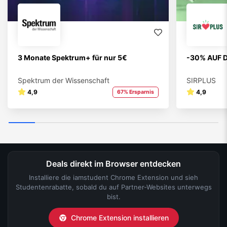
3 Monate Spektrum+ für nur 5€
-30% AUF 
Spektrum der Wissenschaft
SIRPLUS
4,9
4,9
67% Ersparnis
Deals direkt im Browser entdecken
Installiere die iamstudent Chrome Extension und sieh
Studentenrabatte, sobald du auf Partner-Websites unterwegs
bist.
Chrome Extension installieren