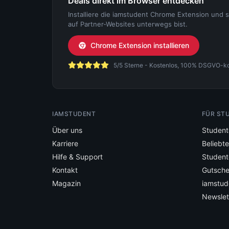
Deals direkt im Browser entdecken
Installiere die iamstudent Chrome Extension und 
auf Partner-Websites unterwegs bist.
Chrome Extension installieren
5/5 Sterne - Kostenlos, 100% DSGVO-konf
IAMSTUDENT
FÜR ST
Über uns
Student
Karriere
Beliebt
Hilfe & Support
Student
Kontakt
Gutsche
Magazin
iamstud
Newslet