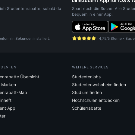
iamstudent App für iOS & 
sieh Studentenrabatte, sobald du
Spart euch die Suche: Alle Stud
bequem in einer App.
orm in Sekunden installiert.
4,75/5 Sterne - Basie
UDENTEN
WEITERE SERVICES
enrabatte Übersicht
Studentenjobs
e Marken
Studentenwohnheim finden
enrabatt-Map
Studium finden
inheft
Hochschulen entdecken
ent App
Schülerrabatte
ter