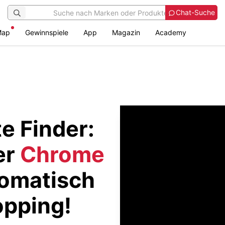
Chat-Suche
Map
Gewinnspiele
App
Magazin
Academy
e Finder:
er
Chrome
omatisch
opping!