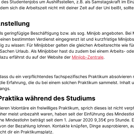
rt des Studentenjobs um Aushilfsstellen, z.B. als Samstagskraft im 
dem sich die Arbeitszeit nicht mit deiner Zeit auf der Uni beißt, so
Anstellung
s geringfügige Beschäftigung bzw. als sog. Minijob angeboten. Bei M
einen bestimmten Verdienst eingegrenzt ist und kurzfristige Minijob
ig zu wissen: Für Minijobber gelten die gleichen Arbeitsrechte wie für
in Sachen Urlaub. Als Minijobber hast du zudem bei einem Arbeits- od
dazu erfährst du auf der Website der
Minijob-Zentrale
.
ass du ein verpflichtendes fachspezifisches Praktikum absolvieren 
die Erfahrung, die du bei einem solchen Praktikum sammelst. Inhalt 
gangs.
e Praktika während des Studiums
eren Volontäre ein freiwilliges Praktikum, sprich dieses ist nicht ve
üher meist unbezahlt waren, haben seit der Einführung des Mindestl
he Mindestlohn beträgt seit dem 1. Januar 2020 9,35€ pro Stunde. Ei
on der Bezahlung lohnen. Kontakte knüpfen, Dinge ausprobieren, au
ht dir ein Praktikumsplatz.