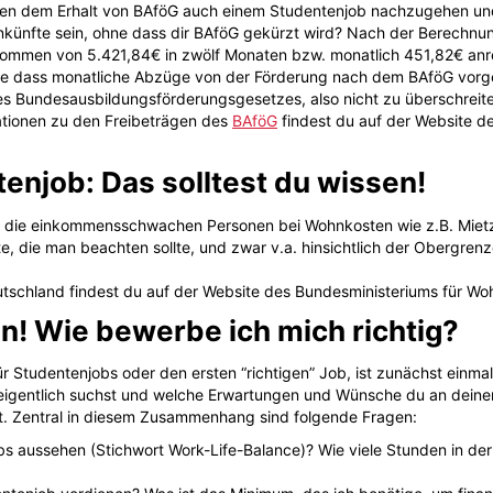
, neben dem Erhalt von BAföG auch einem Studentenjob nachzugehen u
inkünfte sein, ohne dass dir BAföG gekürzt wird? Nach der Berechn
nkommen von 5.421,84€ in zwölf Monaten bzw. monatlich 451,82€ anr
ne dass monatliche Abzüge von der Förderung nach dem BAföG vor
 Bundesausbildungsförderungsgesetzes, also nicht zu überschreiten, 
ationen zu den Freibeträgen des
BAföG
findest du auf der Website d
njob: Das solltest du wissen!
g, die einkommensschwachen Personen bei Wohnkosten wie z.B. Mietza
e, die man beachten sollte, und zwar v.a. hinsichtlich der Obergren
tschland findest du auf der Website des Bundesministeriums für W
! Wie bewerbe ich mich richtig?
r Studentenjobs oder den ersten “richtigen” Job, ist zunächst einmal
eigentlich suchst und welche Erwartungen und Wünsche du an deine
t. Zentral in diesem Zusammenhang sind folgende Fragen:
s aussehen (Stichwort Work-Life-Balance)? Wie viele Stunden in de