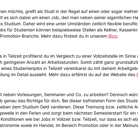
n möchte, greift als Studi in der Regel auf einen oder sogar mehre
lt es sich dabei um einen Job, den man neben seiner eigentlichen Hau
das Studium. Daher wird eine unter Umständen zeitlich flexible beruf
s für Studenten können beispielsweise Stellen als Kellner, Kassenkra
 Promotion-Branche. Mehr dazu findest du in unserem
Blog
.
 in Teilzeit profitierst du im Vergleich zu einer Vollzeitstelle im Sinn
h geringeren Anzahl an Arbeitsstunden. Somit zählt ganz grundsätzl
en eines Studentenjobs in Teilzeit vereinbarst du mit deinem Arbeitge
ilung im Detail aussieht. Mehr dazu erfährst du auf der Website des
Zeit neben Vorlesungen, Seminaren und Co. zu arbeiten? Dennoch wür
ob genau das Richtige für dich. Bei dieser befristeten Form des Stud
 neben dem Studium Geld verdienen. Diese Trennung bzw. zeitliche A
eweile in den Ferien und sorgt beim nächsten Semesterstart für ein
en Konditionen wie bei Jobs in Vollzeit bzw. Teilzeit, nur dass es sich
 Gastronomie sowie im Handel, im Bereich Promotion oder in der Meinu