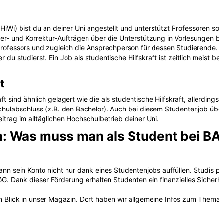
r HiWi) bist du an deiner Uni angestellt und unterstützt Professoren 
r- und Korrektur-Aufträgen über die Unterstützung in Vorlesungen bi
Professors und zugleich die Ansprechperson für dessen Studierende
r du studierst. Ein Job als studentische Hilfskraft ist zeitlich meist
t
t sind ähnlich gelagert wie die als studentische Hilfskraft, allerdings
chulabschluss (z.B. den Bachelor). Auch bei diesem Studentenjob übe
itrag im alltäglichen Hochschulbetrieb deiner Uni.
 Was muss man als Student bei B
ann sein Konto nicht nur dank eines Studentenjobs auffüllen. Studis 
G. Dank dieser Förderung erhalten Studenten ein finanzielles Sicherh
n Blick in unser Magazin. Dort haben wir allgemeine Infos zum Them