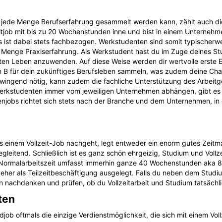
jede Menge Berufserfahrung gesammelt werden kann, zählt auch die 
tjob mit bis zu 20 Wochenstunden inne und bist in einem Unternehmen
ist dabei stets fachbezogen. Werkstudenten sind somit typischerwe
e Menge Praxiserfahrung. Als Werkstudent hast du im Zuge deines Stu
n Leben anzuwenden. Auf diese Weise werden dir wertvolle erste Einb
n B für dein zukünftiges Berufsleben sammeln, was zudem deine Cha
ht zwingend nötig, kann zudem die fachliche Unterstützung des Arbeit
Werkstudenten immer vom jeweiligen Unternehmen abhängen, gibt es 
njobs richtet sich stets nach der Branche und dem Unternehmen, in 
n
 einem Vollzeit-Job nachgeht, legt entweder ein enorm gutes Zeit
begleitend. Schließlich ist es ganz schön ehrgeizig, Studium und Vollz
n Normalarbeitszeit umfasst immerhin ganze 40 Wochenstunden aka 8
 eher als Teilzeitbeschäftigung ausgelegt. Falls du neben dem Stud
en nachdenken und prüfen, ob du Vollzeitarbeit und Studium tatsächl
ten
job oftmals die einzige Verdienstmöglichkeit, die sich mit einem Voll