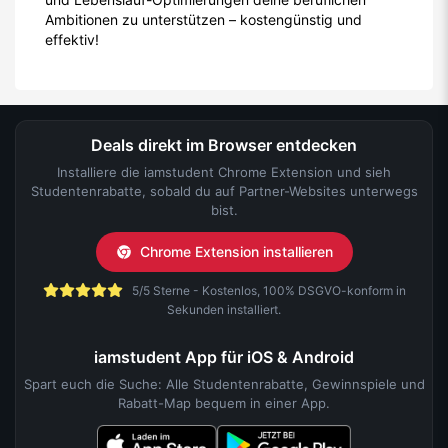
Ambitionen zu unterstützen – kostengünstig und
effektiv!
Deals direkt im Browser entdecken
Installiere die iamstudent Chrome Extension und sieh
Studentenrabatte, sobald du auf Partner-Websites unterwegs
bist.
Chrome Extension installieren
5/5 Sterne - Kostenlos, 100% DSGVO-konform in
Sekunden installiert.
iamstudent App für iOS & Android
Spart euch die Suche: Alle Studentenrabatte, Gewinnspiele und
Rabatt-Map bequem in einer App.