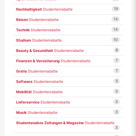
19
Nachhaltigkeit
Studentenrabatte
14
Reisen
Studentenrabatte
14
Technik
Studentenrabatte
10
Studium
Studentenrabatte
8
Beauty & Gesundheit
Studentenrabatte
7
Finanzen & Versicherung
Studentenrabatte
7
Gratis
Studentenrabatte
5
Software
Studentenrabatte
3
Mobilität
Studentenrabatte
3
Lieferservice
Studentenrabatte
3
Musik
Studentenrabatte
Studentenabos Zeitungen & Magazine
Studentenrabatte
3