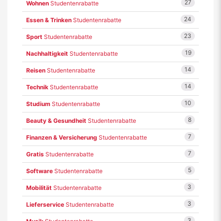
27
Wohnen
Studentenrabatte
24
Essen & Trinken
Studentenrabatte
23
Sport
Studentenrabatte
19
Nachhaltigkeit
Studentenrabatte
14
Reisen
Studentenrabatte
14
Technik
Studentenrabatte
10
Studium
Studentenrabatte
8
Beauty & Gesundheit
Studentenrabatte
7
Finanzen & Versicherung
Studentenrabatte
7
Gratis
Studentenrabatte
5
Software
Studentenrabatte
3
Mobilität
Studentenrabatte
3
Lieferservice
Studentenrabatte
3