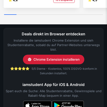
4,8
4,5
15% Ersparnis
Deals direkt im Browser entdecken
Installiere die iamstudent Chrome Extension und sieh
Studentenrabatte, sobald du auf Partner-Websites unterwegs
bist.
Chrome Extension installieren
5/5 Sterne - Kostenlos, 100% DSGVO-konform in
Sekunden installiert.
iamstudent App für iOS & Android
Spart euch die Suche: Alle Studentenrabatte, Gewinnspiele und
Rabatt-Map bequem in einer App.