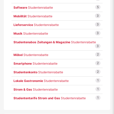
5
Software
Studentenrabatte
3
Mobilität
Studentenrabatte
3
Lieferservice
Studentenrabatte
3
Musik
Studentenrabatte
Studentenabos Zeitungen & Magazine
Studentenrabatte
3
2
Möbel
Studentenrabatte
2
Smartphone
Studentenrabatte
2
Studentenkonto
Studentenrabatte
1
Lokale Gastronomie
Studentenrabatte
1
Strom & Gas
Studentenrabatte
1
Studententarife Strom und Gas
Studentenrabatte