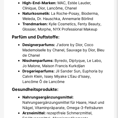
High-End-Marken:
MAC, Estée Lauder,
Clinique, Dior, Lancôme, Chanel
Naturkosmetik:
La Roche-Posay, Bioderma,
Weleda, Dr. Hauschka, Annemarie Börlind
Trendmarken:
Kylie Cosmetics, Fenty Beauty,
Glossier, Morphe, NYX Professional Makeup
Parfüm und Duftstoffe:
Designerparfums:
J'adore by Dior, Coco
Mademoiselle by Chanel, Sauvage by Dior, Bleu
de Chanel
Nischenparfums:
Byredo, Diptyque, Le Labo,
Jo Malone, Maison Francis Kurkdjian
Drogerieparfums:
Jil Sander Sun, Euphoria by
Calvin Klein, Issey Miyake L'Eau d'Issey,
Lancôme Ô de Lancôme
Gesundheitsprodukte:
Nahrungsergänzungsmittel:
Nahrungsergänzungsmittel für Haare, Haut und
Nägel, Vitaminpräparate, Omega-3-Fettsäuren
Arzneimittel:
rezeptfreie Schmerzmittel,