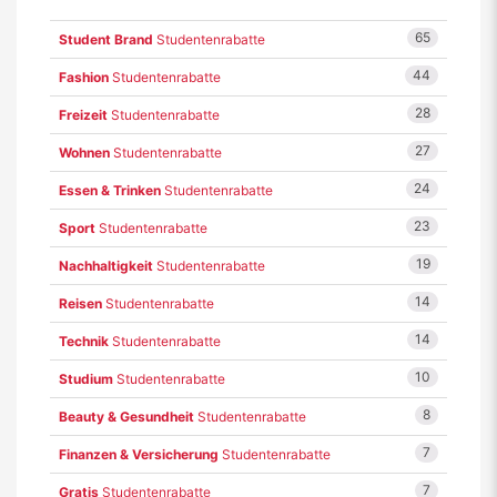
65
Student Brand
Studentenrabatte
44
Fashion
Studentenrabatte
28
Freizeit
Studentenrabatte
27
Wohnen
Studentenrabatte
24
Essen & Trinken
Studentenrabatte
23
Sport
Studentenrabatte
19
Nachhaltigkeit
Studentenrabatte
14
Reisen
Studentenrabatte
14
Technik
Studentenrabatte
10
Studium
Studentenrabatte
8
Beauty & Gesundheit
Studentenrabatte
7
Finanzen & Versicherung
Studentenrabatte
7
Gratis
Studentenrabatte