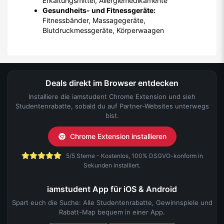
Erkältungsmittel, Allergiemedikamente
Gesundheits- und Fitnessgeräte:
Fitnessbänder, Massagegeräte,
Blutdruckmessgeräte, Körperwaagen
Deals direkt im Browser entdecken
Installiere die iamstudent Chrome Extension und sieh
Studentenrabatte, sobald du auf Partner-Websites unterwegs
bist.
Chrome Extension installieren
5/5 Sterne - Kostenlos, 100% DSGVO-konform in
Sekunden installiert.
iamstudent App für iOS & Android
Spart euch die Suche: Alle Studentenrabatte, Gewinnspiele und
Rabatt-Map bequem in einer App.