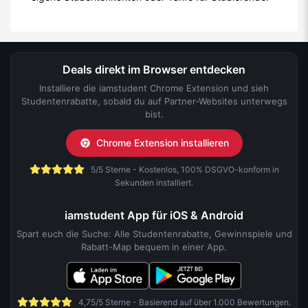
Deals direkt im Browser entdecken
Installiere die iamstudent Chrome Extension und sieh
Studentenrabatte, sobald du auf Partner-Websites unterwegs
bist.
Chrome Extension installieren
5/5 Sterne - Kostenlos, 100% DSGVO-konform in
Sekunden installiert.
iamstudent App für iOS & Android
Spart euch die Suche: Alle Studentenrabatte, Gewinnspiele und
Rabatt-Map bequem in einer App.
4,75/5 Sterne - Basierend auf über 1.000 Bewertungen.