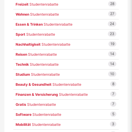
28
Freizeit
Studentenrabatte
27
Wohnen
Studentenrabatte
24
Essen & Trinken
Studentenrabatte
23
Sport
Studentenrabatte
19
Nachhaltigkeit
Studentenrabatte
14
Reisen
Studentenrabatte
14
Technik
Studentenrabatte
10
Studium
Studentenrabatte
8
Beauty & Gesundheit
Studentenrabatte
7
Finanzen & Versicherung
Studentenrabatte
7
Gratis
Studentenrabatte
5
Software
Studentenrabatte
3
Mobilität
Studentenrabatte