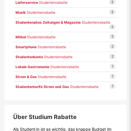
3
Lieferservice
Studentenrabatte
3
Musik
Studentenrabatte
Studentenabos Zeitungen & Magazine
Studentenrabatte
3
2
Möbel
Studentenrabatte
2
Smartphone
Studentenrabatte
2
Studentenkonto
Studentenrabatte
1
Lokale Gastronomie
Studentenrabatte
1
Strom & Gas
Studentenrabatte
1
Studententarife Strom und Gas
Studentenrabatte
Über Studium Rabatte
Als Student:in ist es wichtig, das knappe Budget im