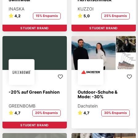
INASKA
KUZZOI
4,2
5,0
15% Ersparnis
25% Ersparnis
STUDENT BRAND
STUDENT BRAND
-20% auf Green Fashion
Outdoor-Schuhe &
Mode: -30%
GREENBOMB
Dachstein
4,7
4,7
20% Ersparnis
30% Ersparnis
STUDENT BRAND