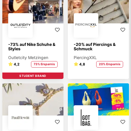
-73% auf Nike Schuhe &
-20% auf Piercings &
Styles
Schmuck
Outletcity Metzingen
PiercingXXL
4,2
4,8
73% Ersparnis
20% Ersparnis
STUDENT BRAND