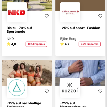
Bis zu -70% auf
-25% auf sportl. Fashion
Sportmode
NKD
Björn Borg
4,8
4,7
10% Ersparnis
25% Ersparnis
-15% auf nachhaltige
-25% auf
Swimwear
Herrenschmuck