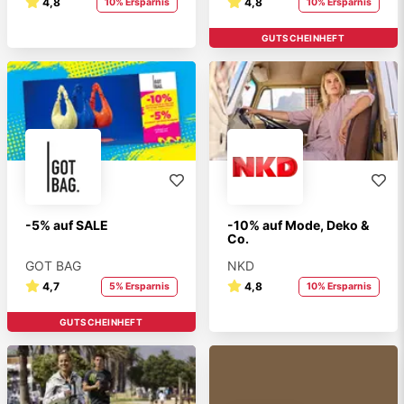
4,8
4,8
10% Ersparnis
10% Ersparnis
GUTSCHEINHEFT
-5% auf SALE
-10% auf Mode, Deko &
Co.
GOT BAG
NKD
4,7
4,8
5% Ersparnis
10% Ersparnis
GUTSCHEINHEFT
STUDENT BRAND