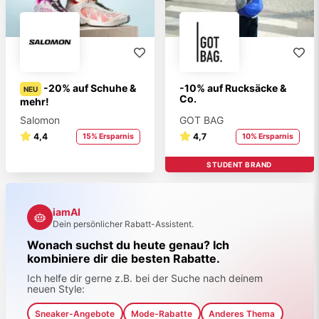
-20% auf Schuhe &
-10% auf Rucksäcke &
NEU
Co.
mehr!
Salomon
GOT BAG
4,4
4,7
15% Ersparnis
10% Ersparnis
STUDENT BRAND
iamAI
Dein persönlicher Rabatt-Assistent.
Wonach suchst du heute genau? Ich
kombiniere dir die besten Rabatte.
Ich helfe dir gerne z.B. bei der Suche nach deinem
neuen Style:
Sneaker-Angebote
Mode-Rabatte
Anderes Thema