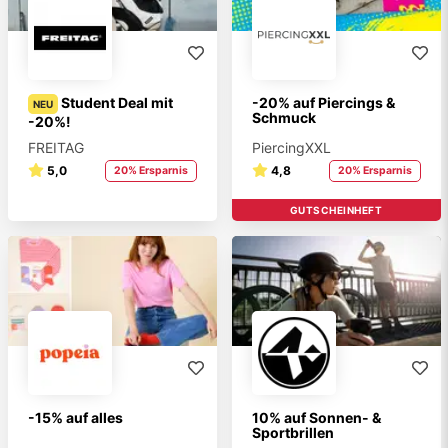
Student Deal mit
-20% auf Piercings &
NEU
Schmuck
-20%!
FREITAG
PiercingXXL
5,0
4,8
20% Ersparnis
20% Ersparnis
GUTSCHEINHEFT
-15% auf alles
10% auf Sonnen- &
Sportbrillen