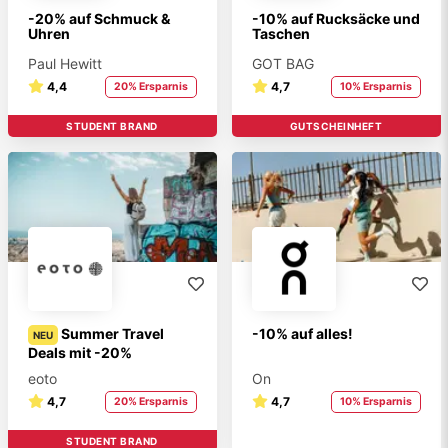
-20% auf Schmuck &
-10% auf Rucksäcke und
Uhren
Taschen
Paul Hewitt
GOT BAG
4,4
4,7
20% Ersparnis
10% Ersparnis
STUDENT BRAND
GUTSCHEINHEFT
STUDENT BRAND
Summer Travel
-10% auf alles!
NEU
Deals mit -20%
eoto
On
4,7
4,7
20% Ersparnis
10% Ersparnis
STUDENT BRAND