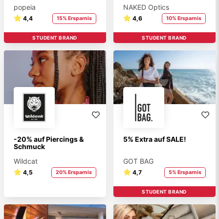
popeia
NAKED Optics
4,4
4,6
15% Ersparnis
10% Ersparnis
STUDENT BRAND
STUDENT BRAND
-20% auf Piercings &
5% Extra auf SALE!
Schmuck
Wildcat
GOT BAG
4,5
4,7
20% Ersparnis
5% Ersparnis
STUDENT BRAND