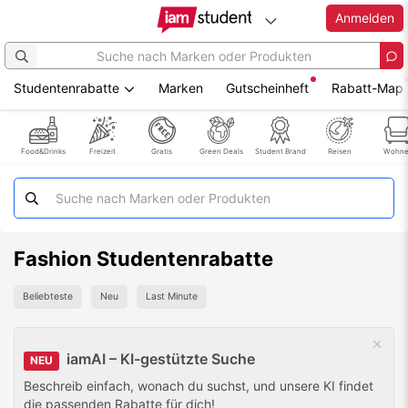
Anmelden
Studentenrabatte
Marken
Gutscheinheft
Rabatt-Map
Zum
Hauptinhalt
springen
Food&Drinks
Freizeit
Gratis
Green Deals
Student Brand
Reisen
Wohn
Fashion Studentenrabatte
Beliebteste
Neu
Last Minute
Notifi
ausbl
iamAI – KI-gestützte Suche
NEU
Beschreib einfach, wonach du suchst, und unsere KI findet
die passenden Rabatte für dich!