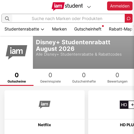
Anmelden
Studentenrabatte
Marken
Gutscheinheft
Rabatt-Map
Zum
Disney+ Studentenrabatt
Hauptinhalt
August 2026
springen
Alle
Disney+
Studentenrabatte & Rabattcodes
0
0
0
0
Gutscheine
Gewinnspiele
Gutscheinhefte
Bewertungen
Netflix
HD PL