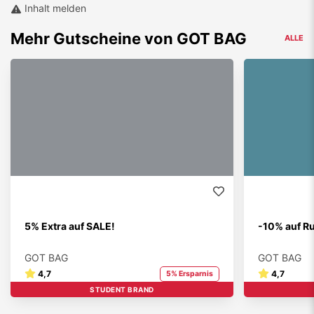
Inhalt melden
Mehr
Gutscheine von
GOT BAG
ALLE
5% Extra auf SALE!
-10% auf R
GOT BAG
GOT BAG
4,7
4,7
5% Ersparnis
STUDENT BRAND