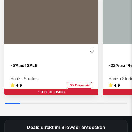
-5% auf SALE
-22% auf R
Horizn Studios
Horizn Stud
4,9
4,9
5% Ersparnis
STUDENT BRAND
Deals direkt im Browser entdecken