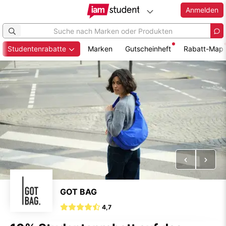
Anmelden
Studentenrabatte
Marken
Gutscheinheft
Rabatt-Map
Zum
Hauptinhalt
springen
Vorheriges
Näch
GOT BAG
4,7