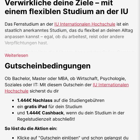
Verwirkliche deine Ziele – mit
einem flexiblen Studium an der IU
Das Fernstudium an der
IU Internationalen Hochschule
ist ein
staatlich anerkanntes Studium, das du flexibel an deinen Alltag
anpassen kannst – egal, ob du arbeitest, reist oder andere
Verpflichtungen hast.
Du lernst digital über die IU Learn App und den Online-Campus,
Weiterlesen
und kannst
jederzeit im Voll- oder Teilzeitmodell starten
.
Gutscheinbedingungen
Prüfungen legst du flexibel online oder in Prüfungszentren in
Deutschland, Österreich und der Schweiz ab.
Ob Bachelor, Master oder MBA, ob Wirtschaft, Psychologie,
Die IU bietet dir eine
große Auswahl an deutsch- und
Soziales oder IT: Mit diesem Gutschein der
IU Internationalen
englischsprachigen Bachelor-, Master- und MBA-
Hochschule
sicherst du dir
Programmen
sowie
weitere Studienmodelle wie duale oder
berufsbegleitende Studiengänge
. Mit über 130.000
1.444€ Nachlass
auf die Studiengebühren
Studierenden gehört die IU zu den größten Hochschulen im
ein
gratis iPad
für dein Studium
deutschsprachigen Raum.
und
1.444€ Cashback
, wenn du dein Studium in der
Regelstudienzeit abschließt!
Auf studiumfinden wird die IU außerdem
besonders positiv
bewertet und von vielen Studierenden ausdrücklich
So löst du die Aktion ein:
weiterempfohlen
, ein starkes Zeichen für die
hohe
Klicke auf "Gutschein einlösen" und schon gelangst du
Zufriedenheit und Qualität
des Studiums!