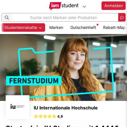
Anmelden
Studentenrabatte
Marken
Gutscheinheft
Rabatt-Map
Zum
Hauptinhalt
springen
IU Internationale Hochschule
4,9