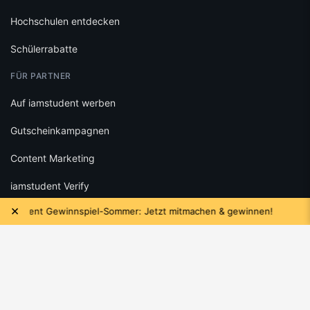
Hochschulen entdecken
Schülerrabatte
FÜR PARTNER
Auf iamstudent werben
Gutscheinkampagnen
Content Marketing
iamstudent Verify
×
udent Gewinnspiel-Sommer: Jetzt mitmachen & gewinnen!
RECHTLICHES
Datenschutz
Cookie-Einstellungen