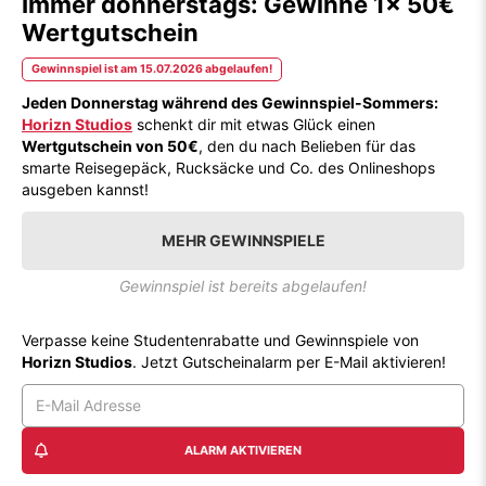
Immer donnerstags: Gewinne 1x 50€
Wertgutschein
Gewinnspiel ist am 15.07.2026 abgelaufen!
Jeden Donnerstag während des Gewinnspiel-Sommers:
Horizn Studios
schenkt dir mit etwas Glück einen
Wertgutschein von 50€
, den du nach Belieben für das
smarte Reisegepäck, Rucksäcke und Co. des Onlineshops
ausgeben kannst!
MEHR GEWINNSPIELE
Gewinnspiel ist bereits abgelaufen!
Verpasse keine Studentenrabatte und Gewinnspiele von
Horizn Studios
. Jetzt Gutscheinalarm per E-Mail aktivieren!
ALARM AKTIVIEREN