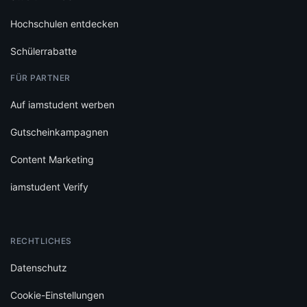
Hochschulen entdecken
Schülerrabatte
FÜR PARTNER
Auf iamstudent werben
Gutscheinkampagnen
Content Marketing
iamstudent Verify
RECHTLICHES
Datenschutz
Cookie-Einstellungen