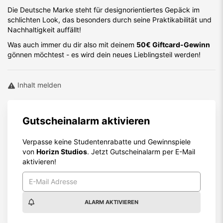
Die Deutsche Marke steht für designorientiertes Gepäck im
schlichten Look, das besonders durch seine Praktikabilität und
Nachhaltigkeit auffällt!
Was auch immer du dir also mit deinem
50€ Giftcard-Gewinn
gönnen möchtest - es wird dein neues Lieblingsteil werden!
Inhalt melden
Gutscheinalarm aktivieren
Verpasse keine Studentenrabatte und Gewinnspiele
von
Horizn Studios
. Jetzt Gutscheinalarm per E-Mail
aktivieren!
ALARM AKTIVIEREN