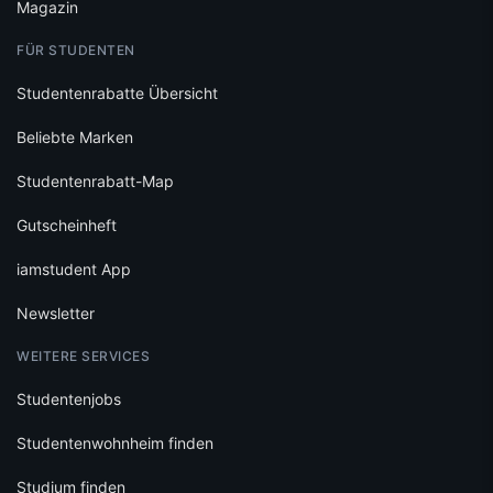
Magazin
FÜR STUDENTEN
Studentenrabatte Übersicht
Beliebte Marken
Studentenrabatt-Map
Gutscheinheft
iamstudent App
Newsletter
WEITERE SERVICES
Studentenjobs
Studentenwohnheim finden
Studium finden