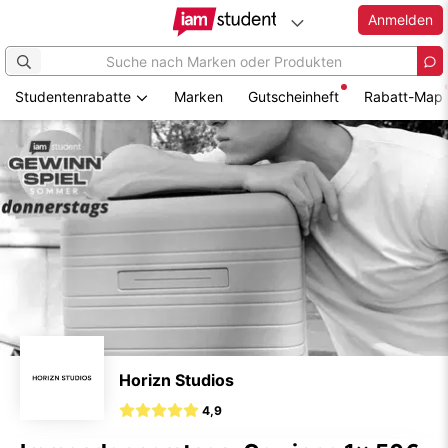
Anmelden
Studentenrabatte
Marken
Gutscheinheft
Rabatt-Map
Zum
Hauptinhalt
springen
Horizn Studios
4,9