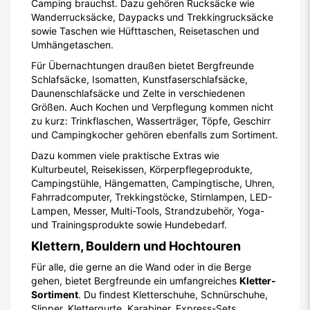
Camping brauchst. Dazu gehören Rucksäcke wie
Wanderrucksäcke, Daypacks und Trekkingrucksäcke
sowie Taschen wie Hüfttaschen, Reisetaschen und
Umhängetaschen.
Für Übernachtungen draußen bietet Bergfreunde
Schlafsäcke, Isomatten, Kunstfaserschlafsäcke,
Daunenschlafsäcke und Zelte in verschiedenen
Größen. Auch Kochen und Verpflegung kommen nicht
zu kurz: Trinkflaschen, Wasserträger, Töpfe, Geschirr
und Campingkocher gehören ebenfalls zum Sortiment.
Dazu kommen viele praktische Extras wie
Kulturbeutel, Reisekissen, Körperpflegeprodukte,
Campingstühle, Hängematten, Campingtische, Uhren,
Fahrradcomputer, Trekkingstöcke, Stirnlampen, LED-
Lampen, Messer, Multi-Tools, Strandzubehör, Yoga-
und Trainingsprodukte sowie Hundebedarf.
Klettern, Bouldern und Hochtouren
Für alle, die gerne an die Wand oder in die Berge
gehen, bietet Bergfreunde ein umfangreiches
Kletter-
Sortiment
. Du findest Kletterschuhe, Schnürschuhe,
Slipper, Klettergurte, Karabiner, Express-Sets,