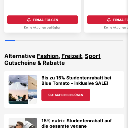
FIRMA FOLGEN
FIRMA F
Keine Aktionen verfügbar
Keine Aktionen 
Alternative
Fashion
,
Freizeit
,
Sport
Gutscheine & Rabatte
Bis zu 15% Studentenrabatt bei
Blue Tomato – inklusive SALE!
GUTSCHEIN EINLÖSEN
15% nutri+ Studentenrabatt auf
die gesamte vegane