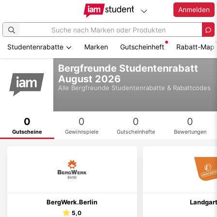
Anmelden
Studentenrabatte
Marken
Gutscheinheft
Rabatt-Map
Zum
Bergfreunde Studentenrabatt
Hauptinhalt
August 2026
springen
Alle
Bergfreunde
Studentenrabatte & Rabattcodes
0
0
0
0
Gutscheine
Gewinnspiele
Gutscheinhefte
Bewertungen
BergWerk.Berlin
Landgar
5,0