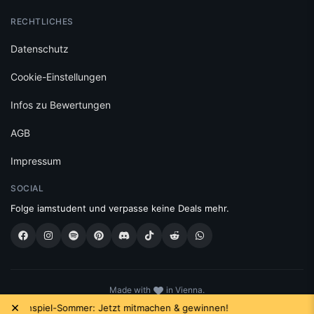
RECHTLICHES
Datenschutz
Cookie-Einstellungen
Infos zu Bewertungen
AGB
Impressum
SOCIAL
Folge iamstudent und verpasse keine Deals mehr.
Made with
in Vienna.
© 2026 High Five GmbH. Einfach mehr vom Studium.
×
-Sommer: Jetzt mitmachen & gewinnen!
Das neue Gutschein