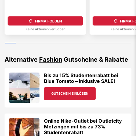
FIRMA FOLGEN
FIRMA F
Keine Aktionen verfügbar
Keine Aktionen 
Alternative
Fashion
Gutscheine & Rabatte
Bis zu 15% Studentenrabatt bei
Blue Tomato – inklusive SALE!
GUTSCHEIN EINLÖSEN
Online Nike-Outlet bei Outletcity
Metzingen mit bis zu 73%
Studentenrabatt