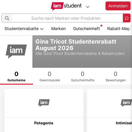
Anmelden
Studentenrabatte
Marken
Gutscheinheft
Rabatt-Map
Zum
Gina Tricot Studentenrabatt
Hauptinhalt
August 2026
springen
Alle
Gina Tricot
Studentenrabatte & Rabattcodes
0
0
0
0
Gutscheine
Gewinnspiele
Gutscheinhefte
Bewertungen
Patagonia
Intimiss