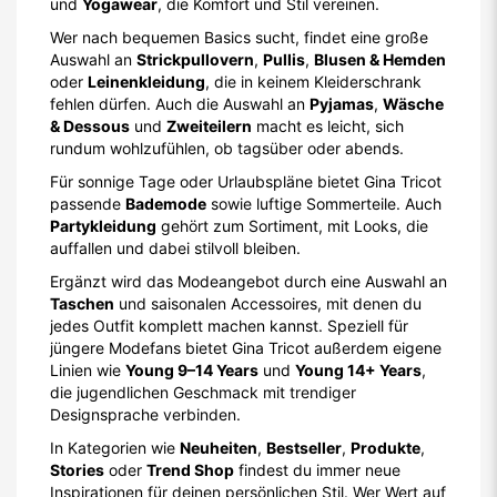
und
Yogawear
, die Komfort und Stil vereinen.
Wer nach bequemen Basics sucht, findet eine große
Auswahl an
Strickpullovern
,
Pullis
,
Blusen & Hemden
oder
Leinenkleidung
, die in keinem Kleiderschrank
fehlen dürfen. Auch die Auswahl an
Pyjamas
,
Wäsche
& Dessous
und
Zweiteilern
macht es leicht, sich
rundum wohlzufühlen, ob tagsüber oder abends.
Für sonnige Tage oder Urlaubspläne bietet Gina Tricot
passende
Bademode
sowie luftige Sommerteile. Auch
Partykleidung
gehört zum Sortiment, mit Looks, die
auffallen und dabei stilvoll bleiben.
Ergänzt wird das Modeangebot durch eine Auswahl an
Taschen
und saisonalen Accessoires, mit denen du
jedes Outfit komplett machen kannst. Speziell für
jüngere Modefans bietet Gina Tricot außerdem eigene
Linien wie
Young 9–14 Years
und
Young 14+ Years
,
die jugendlichen Geschmack mit trendiger
Designsprache verbinden.
In Kategorien wie
Neuheiten
,
Bestseller
,
Produkte
,
Stories
oder
Trend Shop
findest du immer neue
Inspirationen für deinen persönlichen Stil. Wer Wert auf