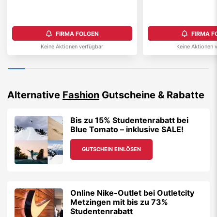
FIRMA FOLGEN
FIRMA F
Keine Aktionen verfügbar
Keine Aktionen 
Alternative
Fashion
Gutscheine & Rabatte
Bis zu 15% Studentenrabatt bei
Blue Tomato – inklusive SALE!
GUTSCHEIN EINLÖSEN
Online Nike-Outlet bei Outletcity
Metzingen mit bis zu 73%
Studentenrabatt