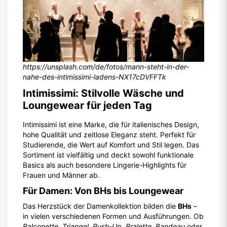
https://unsplash.com/de/fotos/mann-steht-in-der-
nahe-des-intimissimi-ladens-NX17cDVFFTk
Intimissimi: Stilvolle Wäsche und
Loungewear für jeden Tag
Intimissimi ist eine Marke, die für italienisches Design,
hohe Qualität und zeitlose Eleganz steht. Perfekt für
Studierende, die Wert auf Komfort und Stil legen. Das
Sortiment ist vielfältig und deckt sowohl funktionale
Basics als auch besondere Lingerie-Highlights für
Frauen und Männer ab.
Für Damen: Von BHs bis Loungewear
Das Herzstück der Damenkollektion bilden die
BHs
–
in vielen verschiedenen Formen und Ausführungen. Ob
Balconette
,
Triangel
,
Push-Up
,
Bralette
,
Bandeau
oder