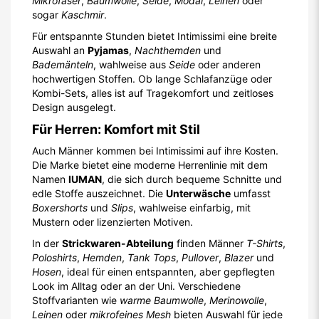
Mikrofaser
,
Baumwolle
,
Seide
,
Modal
,
Leinen
oder
sogar
Kaschmir
.
Für entspannte Stunden bietet Intimissimi eine breite
Auswahl an
Pyjamas
,
Nachthemden
und
Bademänteln
, wahlweise aus
Seide
oder anderen
hochwertigen Stoffen. Ob lange Schlafanzüge oder
Kombi-Sets, alles ist auf Tragekomfort und zeitloses
Design ausgelegt.
Für Herren: Komfort mit Stil
Auch Männer kommen bei Intimissimi auf ihre Kosten.
Die Marke bietet eine moderne Herrenlinie mit dem
Namen
IUMAN
, die sich durch bequeme Schnitte und
edle Stoffe auszeichnet. Die
Unterwäsche
umfasst
Boxershorts
und
Slips
, wahlweise einfarbig, mit
Mustern oder lizenzierten Motiven.
In der
Strickwaren-Abteilung
finden Männer
T-Shirts
,
Poloshirts
,
Hemden
,
Tank Tops
,
Pullover
,
Blazer
und
Hosen
, ideal für einen entspannten, aber gepflegten
Look im Alltag oder an der Uni. Verschiedene
Stoffvarianten wie
warme Baumwolle
,
Merinowolle
,
Leinen
oder
mikrofeines Mesh
bieten Auswahl für jede