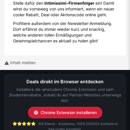
Stelle dafür den
Intimissimi-Firmenfolger
ein! Damit
wirst du vorneweg von uns informiert, wenn ein neuer
cooler Rabatt, Deal oder Aktionscode online geht.
Profitiere außerdem von der Newsletter-Anmeldung.
Dort erfährst du immer wieder kurz und knackig,
welche anderen tollen Ermäßigungen und
Gewinnspielchancen es aktuell zu holen gibt!
Inhalt melden
Deals direkt im Browser entdecken
Installiere die iamstudent Chrome Extension und sieh
Studentenrabatte, sobald du auf Partner-Websites unterwegs
bist.
Chrome Extension installieren
5/5 Sterne - Kostenlos, 100% DSGVO-konform in
Sekunden installiert.