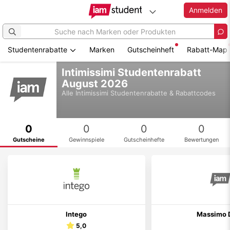
Anmelden
Studentenrabatte
Marken
Gutscheinheft
Rabatt-Map
Zum
Intimissimi Studentenrabatt
Hauptinhalt
August 2026
springen
Alle
Intimissimi
Studentenrabatte & Rabattcodes
0
0
0
0
Gutscheine
Gewinnspiele
Gutscheinhefte
Bewertungen
Intego
Massimo D
5,0