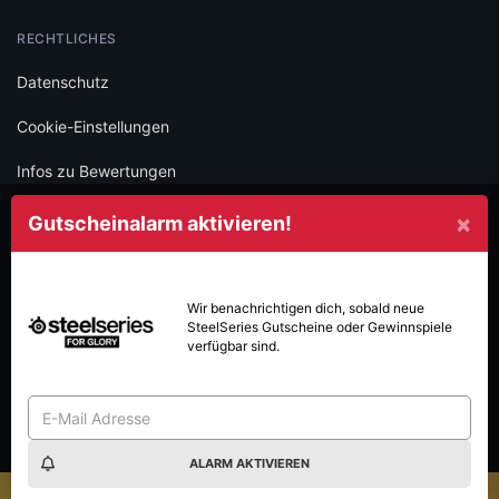
RECHTLICHES
Datenschutz
Cookie-Einstellungen
Infos zu Bewertungen
AGB
×
Gutscheinalarm aktivieren!
Impressum
SOCIAL
Wir benachrichtigen dich, sobald neue
SteelSeries
Gutscheine oder Gewinnspiele
Folge iamstudent und verpasse keine Deals mehr.
verfügbar sind.
ALARM AKTIVIEREN
Made with
in Vienna.
© 2026 High Five GmbH. Einfach mehr vom Studium.
×
innspiel-Sommer: Jetzt mitmachen & gewinnen!
Das neue G