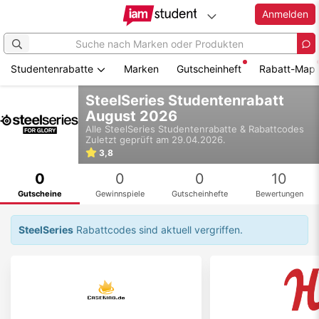
Anmelden
Studentenrabatte
Marken
Gutscheinheft
Rabatt-Map
Zum
SteelSeries Studentenrabatt
Hauptinhalt
August 2026
springen
Alle
SteelSeries
Studentenrabatte & Rabattcodes
Zuletzt geprüft am 29.04.2026.
3,8
0
0
0
10
Gutscheine
Gewinnspiele
Gutscheinhefte
Bewertungen
SteelSeries
Rabattcodes sind aktuell vergriffen.