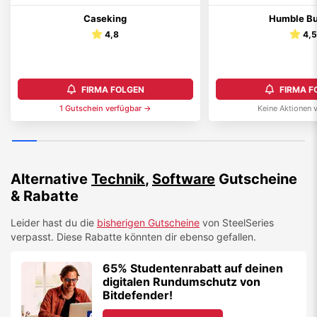
Caseking
Humble Bu
4,8
4,
FIRMA FOLGEN
FIRMA F
1
Gutschein
verfügbar →
Keine Aktionen 
Alternative
Technik
,
Software
Gutscheine
& Rabatte
Leider hast du die
bisherigen Gutscheine
von
SteelSeries
verpasst. Diese Rabatte könnten dir ebenso gefallen.
65% Studentenrabatt auf deinen
digitalen Rundumschutz von
Bitdefender!