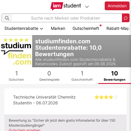
Anmelden
Studentenrabatte
Marken
Gutscheinheft
Rabatt-Map
Zum
studiumfinden.com
Hauptinhalt
Studentenrabatte: 10,0
springen
Bewertungen
Alle
studiumfinden.com
Studentenrabatte &
Rabattcodes
Zuletzt geprüft am 09.08.2026.
4,7
1
0
1
10
Gutschein
Gewinnspiele
Gutscheinheft
Bewertungen
Technische Universität Chemnitz
StudentIn - 06.07.2026
Bewertung zu "Sicher dir jetzt dein gratis Infomaterial für über 150
Masterstudiengänge!"
Gutschein ansehen