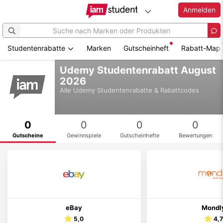
Anmelden
Studentenrabatte
Marken
Gutscheinheft
Rabatt-Map
Zum
Udemy Studentenrabatt August
Hauptinhalt
2026
springen
Alle
Udemy
Studentenrabatte & Rabattcodes
0
0
0
0
Gutscheine
Gewinnspiele
Gutscheinhefte
Bewertungen
eBay
Mondl
5,0
4,7