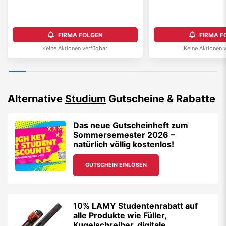
FIRMA FOLGEN
FIRMA F
Keine Aktionen verfügbar
Keine Aktionen 
Alternative
Studium
Gutscheine & Rabatte
Das neue Gutscheinheft zum
Sommersemester 2026 –
natürlich völlig kostenlos!
GUTSCHEIN EINLÖSEN
10% LAMY Studentenrabatt auf
alle Produkte wie Füller,
Kugelschreiber, digitale