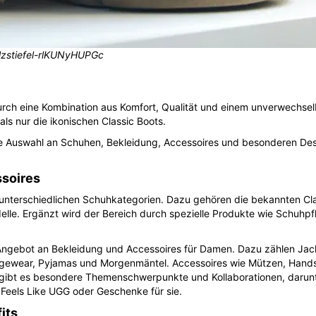
lzstiefel-rlKUNyHUPGc
 durch eine Kombination aus Komfort, Qualität und einem unverwechsel
als nur die ikonischen Classic Boots.
te Auswahl an Schuhen, Bekleidung, Accessoires und besonderen Desi
soires
unterschiedlichen Schuhkategorien. Dazu gehören die bekannten Cla
elle. Ergänzt wird der Bereich durch spezielle Produkte wie Schuhpf
gebot an Bekleidung und Accessoires für Damen. Dazu zählen Jacken
gewear, Pyjamas und Morgenmäntel. Accessoires wie Mützen, Hands
naus gibt es besondere Themenschwerpunkte und Kollaborationen, dar
 Feels Like UGG oder Geschenke für sie.
its