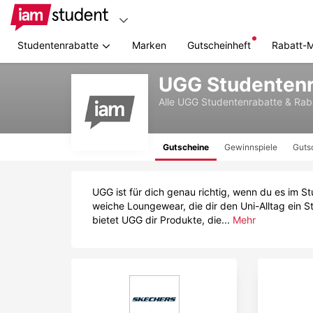
Studentenrabatte
Marken
Gutscheinheft
Rabatt-
Zum
UGG Studentenr
Hauptinhalt
springen
Alle
UGG
Studentenrabatte & Rab
Gutscheine
Gewinnspiele
Guts
UGG ist für dich genau richtig, wenn du es im S
weiche Loungewear, die dir den Uni-Alltag ein 
bietet UGG dir Produkte, die...
Mehr