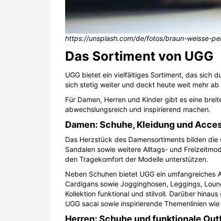
https://unsplash.com/de/fotos/braun-weisse-pe
Das Sortiment von UGG
UGG bietet ein vielfältiges Sortiment, das sich
sich stetig weiter und deckt heute weit mehr ab 
Für Damen, Herren und Kinder gibt es eine brei
abwechslungsreich und inspirierend machen.
Damen: Schuhe, Kleidung und Acces
Das Herzstück des Damensortiments bilden die 
Sandalen sowie weitere Alltags- und Freizeitmod
den Tragekomfort der Modelle unterstützen.
Neben Schuhen bietet UGG ein umfangreiches An
Cardigans sowie Jogginghosen, Leggings, Loun
Kollektion funktional und stilvoll. Darüber hi
UGG sacai sowie inspirierende Themenlinien wie
Herren: Schuhe und funktionale Outf