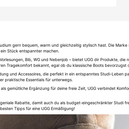
Studium gern bequem, warm und gleichzeitig stylisch hast. Die Marke 
ag ein Stück entspannter machen.
Vorlesungen, Bib, WG und Nebenjob – bietet UGG dir Produkte, die ni
eren Tragekomfort bekannt, egal ob du klassische Boots bevorzugst o
ung und Accessoires, die perfekt in ein entspanntes Studi-Leben p
r praktische Essentials für unterwegs.
als gemütliche Ergänzung für deine freie Zeit, UGG verbindet Komfor
 geniale Rabatte, damit auch du als budget-eingeschränkter Studi f
 besten Tipps für eine UGG Ermäßigung!