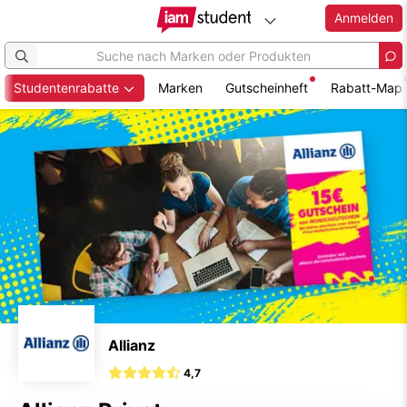
Anmelden
Studentenrabatte
Marken
Gutscheinheft
Rabatt-Map
Zum
Hauptinhalt
springen
Allianz
4,7