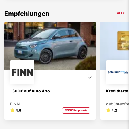
Empfehlungen
ALLE
-300€ auf Auto Abo
Kreditkarte
FINN
gebührenfre
4,9
4,3
300€ Ersparnis