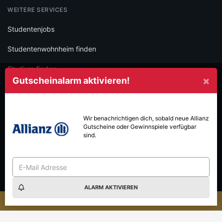
WEITERE SERVICES
Studentenjobs
Studentenwohnheim finden
Studium finden
×
Gutscheinalarm aktivieren!
Hochschulen entdecken
Schülerrabatte
Wir benachrichtigen dich, sobald neue
Allianz
Gutscheine oder Gewinnspiele verfügbar
FÜR PARTNER
sind.
Auf iamstudent werben
Gutscheinkampagnen
Content Marketing
ALARM AKTIVIEREN
×
dent Gewinnspiel-Sommer: Jetzt mitmachen & gewinnen!
Da
iamstudent Verify