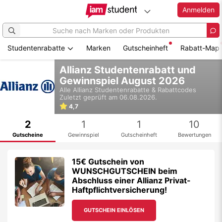
Anmelden
Studentenrabatte
Marken
Gutscheinheft
Rabatt-Map
Zum
Allianz Studentenrabatt und
Hauptinhalt
Gewinnspiel August 2026
springen
Alle
Allianz
Studentenrabatte & Rabattcodes
Zuletzt geprüft am 06.08.2026.
4,7
2
1
1
10
Gutscheine
Gewinnspiel
Gutscheinheft
Bewertungen
15€ Gutschein von
WUNSCHGUTSCHEIN beim
Abschluss einer Allianz Privat-
Haftpflichtversicherung!
GUTSCHEIN EINLÖSEN