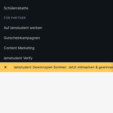
Schülerrabatte
FÜR PARTNER
Auf iamstudent werben
Gutscheinkampagnen
Content Marketing
iamstudent Verify
×
iamstudent Gewinnspiel-Sommer: Jetzt mitmachen & gewinnen!
RECHTLICHES
Datenschutz
Cookie-Einstellungen
Infos zu Bewertungen