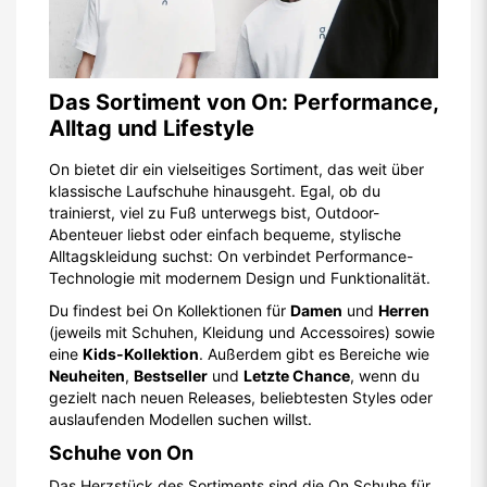
Das Sortiment von On: Performance,
Alltag und Lifestyle
On bietet dir ein vielseitiges Sortiment, das weit über
klassische Laufschuhe hinausgeht. Egal, ob du
trainierst, viel zu Fuß unterwegs bist, Outdoor-
Abenteuer liebst oder einfach bequeme, stylische
Alltagskleidung suchst: On verbindet Performance-
Technologie mit modernem Design und Funktionalität.
Du findest bei On Kollektionen für
Damen
und
Herren
(jeweils mit Schuhen, Kleidung und Accessoires) sowie
eine
Kids-Kollektion
. Außerdem gibt es Bereiche wie
Neuheiten
,
Bestseller
und
Letzte Chance
, wenn du
gezielt nach neuen Releases, beliebtesten Styles oder
auslaufenden Modellen suchen willst.
Schuhe von On
Das Herzstück des Sortiments sind die On Schuhe für