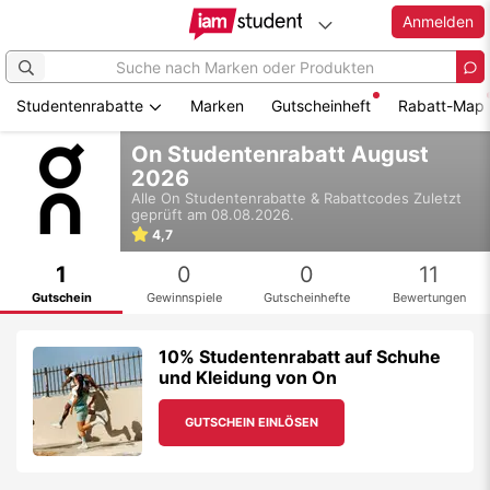
Anmelden
Studentenrabatte
Marken
Gutscheinheft
Rabatt-Map
Zum
On Studentenrabatt August
Hauptinhalt
2026
springen
Alle
On
Studentenrabatte & Rabattcodes
Zuletzt
geprüft am 08.08.2026.
4,7
1
0
0
11
Gutschein
Gewinnspiele
Gutscheinhefte
Bewertungen
10% Studentenrabatt auf Schuhe
und Kleidung von On
GUTSCHEIN EINLÖSEN