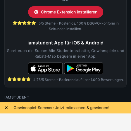
Chrome Extension installieren
5/5 Sterne - Kostenlos, 100% DSGVO-konform in
Sekunden installiert.
iamstudent App für iOS & Android
Spart euch die Suche: Alle Studentenrabatte, Gewinnspiele und
Rabatt-Map bequem in einer App.
4,75/5 Sterne - Basierend auf über 1.000 Bewertungen.
IAMSTUDENT
×
winnspiel-Sommer: Jetzt mitmachen & gewinnen!
Das neue
Über uns
Karriere