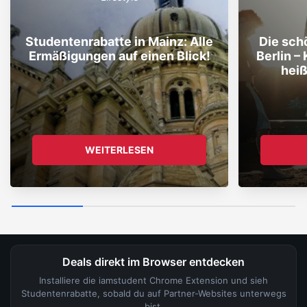
Studentenrabatte in Mainz: Alle
Die sch
Ermäßigungen auf einen Blick!
Berlin –
hei
WEITERLESEN
Deals direkt im Browser entdecken
Installiere die iamstudent Chrome Extension und sieh
Studentenrabatte, sobald du auf Partner-Websites unterwegs
bist.