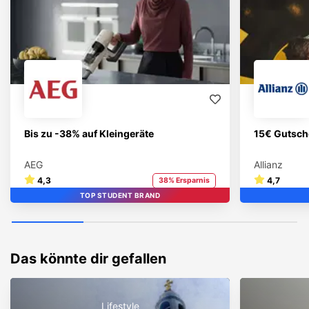
Bis zu -38% auf Kleingeräte
15€ Gutsch
AEG
Allianz
4,3
4,7
38% Ersparnis
TOP STUDENT BRAND
STUDENT BRAND
TOP
Das könnte dir gefallen
Lifestyle