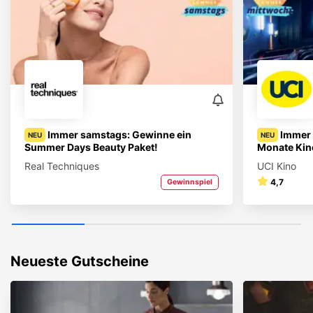
Immer samstags: Gewinne ein
Immer 
NEU
NEU
Summer Days Beauty Paket!
Monate Kin
Real Techniques
UCI Kino
4,7
Gewinnspiel
Neueste Gutscheine