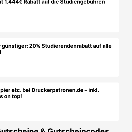
it 1.444€ Rabatt auf die Studiengebühren
 günstiger: 20% Studierendenrabatt auf alle
!
pier etc. bei Druckerpatronen.de – inkl.
s on top!
utscheine & Gutscheincodes