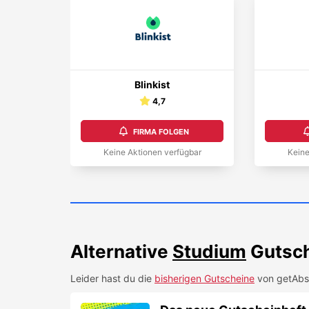
Blinkist
4,7
FIRMA FOLGEN
Keine Aktionen verfügbar
Keine
Alternative
Studium
Gutsch
Leider hast du die
bisherigen Gutscheine
von
getAbs