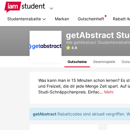
Studentenrabatte
Marken
Gutscheinheft
Rabatt-
Zum
getAbstract St
Hauptinhalt
springen
Alle
getAbstract
Studentenrabatt
4,6
Gutscheine
Gewinnspiele
Guts
Was kann man in 15 Minuten schon lernen? Es st
und Freizeit, die dir jede Menge Zeit spart. A
Studi-Schnäppchenpreis. Einfac...
Mehr
getAbstract
Rabattcodes sind aktuell vergriffen.
W