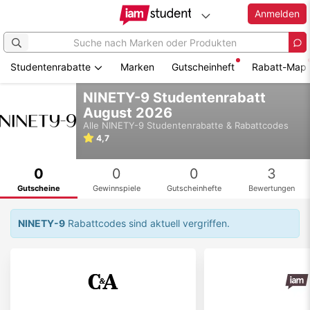
Anmelden
Studentenrabatte
Marken
Gutscheinheft
Rabatt-Map
Zum
NINETY-9 Studentenrabatt
Hauptinhalt
August 2026
springen
Alle
NINETY-9
Studentenrabatte & Rabattcodes
4,7
0
0
0
3
Gutscheine
Gewinnspiele
Gutscheinhefte
Bewertungen
NINETY-9
Rabattcodes sind aktuell vergriffen.