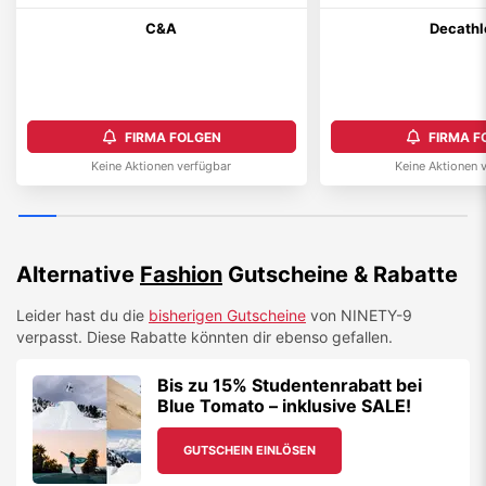
C&A
Decathl
FIRMA FOLGEN
FIRMA F
Keine Aktionen verfügbar
Keine Aktionen 
Alternative
Fashion
Gutscheine & Rabatte
Leider hast du die
bisherigen Gutscheine
von
NINETY-9
verpasst. Diese Rabatte könnten dir ebenso gefallen.
Bis zu 15% Studentenrabatt bei
Blue Tomato – inklusive SALE!
GUTSCHEIN EINLÖSEN