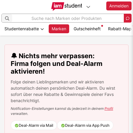
Anmelden
Studentenrabatte
Marken
Gutscheinheft
Rabatt-Map
Zum
Hauptinhalt
springen
🔔 Nichts mehr verpassen:
Firma folgen und Deal-Alarm
aktivieren!
Folge deinen Lieblingsmarken und wir aktivieren
automatisch deinen persönlichen Deal-Alarm. Du wirst
sofort über neue Rabatte & Gewinnspiele deiner Favs
benachrichtigt.
Notification-Einstellungen kannst du jederzeit in deinem
Profil
verwalten.
Deal-Alarm via Mail
Deal-Alarm via App Push