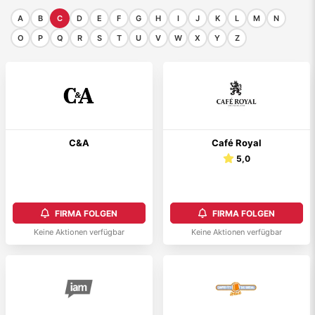
A
B
C
D
E
F
G
H
I
J
K
L
M
N
O
P
Q
R
S
T
U
V
W
X
Y
Z
C&A
Café Royal
5,0
FIRMA FOLGEN
FIRMA FOLGEN
Keine Aktionen verfügbar
Keine Aktionen verfügbar