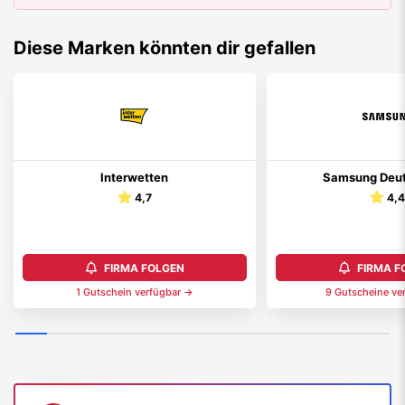
Diese Marken könnten dir gefallen
Interwetten
Samsung Deut
4,7
4,
FIRMA FOLGEN
FIRMA F
1
Gutschein
verfügbar →
9
Gutschein
e
ve