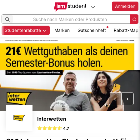
Anmelden
Studentenrabatte
Marken
Gutscheinheft
Rabatt-Map
Zum
Hauptinhalt
springen
Vorheriges
Näch
Interwetten
4,7