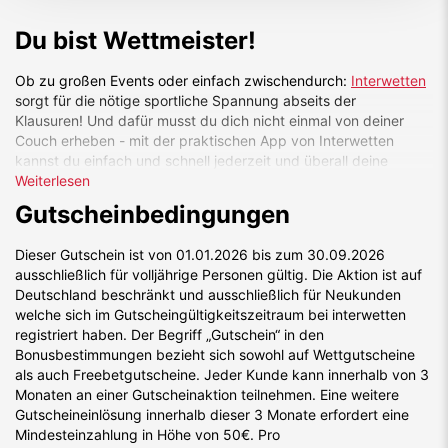
Du bist Wettmeister!
Ob zu großen Events oder einfach zwischendurch:
Interwetten
sorgt für die nötige sportliche Spannung abseits der
Klausuren! Und dafür musst du dich nicht einmal von deiner
Couch erheben - mit der praktischen App von Interwetten
kannst du einfach und schnell jederzeit und überall deine
Wetten abgeben.
Weiterlesen
Gutscheinbedingungen
Das volle Angebot:
Top-Quoten - für mehr als 60 Sportarten
Dieser Gutschein ist von 01.01.2026 bis zum 30.09.2026
Live-Wetten – Spannung pur
ausschließlich für volljährige Personen gültig. Die Aktion ist auf
Alle Wetten auch am Smartphone und Tablet
Deutschland beschränkt und ausschließlich für Neukunden
So schnappst du dir 21€ Wettguthaben:
welche sich im Gutscheingültigkeitszeitraum bei interwetten
registriert haben. Der Begriff „Gutschein“ in den
Auf "Gutschein einlösen" klicken.
Bonusbestimmungen bezieht sich sowohl auf Wettgutscheine
Registrieren.
als auch Freebetgutscheine. Jeder Kunde kann innerhalb von 3
Gutschein-Code eingeben.
Monaten an einer Gutscheinaktion teilnehmen. Eine weitere
Dein 21€ Wettguthaben wird dir sofort gutgeschrieben.
Gutscheineinlösung innerhalb dieser 3 Monate erfordert eine
Wir wünschen dir viel Glück und Spaß auf
Interwetten.de
!
Mindesteinzahlung in Höhe von 50€. Pro