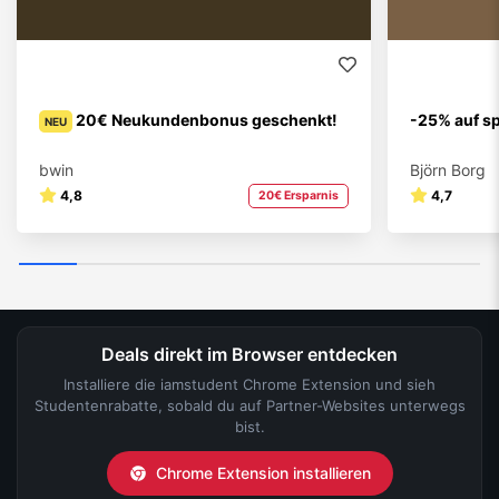
20€ Neukundenbonus geschenkt!
-25% auf sp
NEU
bwin
Björn Borg
4,8
4,7
20€ Ersparnis
Deals direkt im Browser entdecken
Installiere die iamstudent Chrome Extension und sieh
Studentenrabatte, sobald du auf Partner-Websites unterwegs
bist.
Chrome Extension installieren