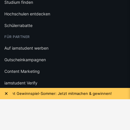
Studium finden
Hochschulen entdecken
Schülerrabatte
FÜR PARTNER
Auf iamstudent werben
Gutscheinkampagnen
Content Marketing
iamstudent Verify
×
dent Gewinnspiel-Sommer: Jetzt mitmachen & gewinnen!
Da
RECHTLICHES
Datenschutz
Cookie-Einstellungen