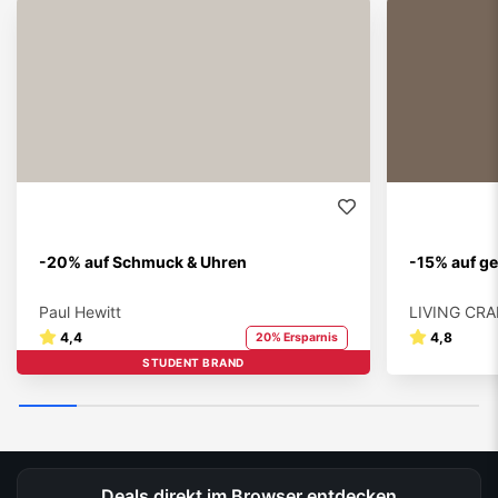
-20% auf Schmuck & Uhren
-15% auf ge
Paul Hewitt
LIVING CRA
4,4
4,8
20% Ersparnis
STUDENT BRAND
Deals direkt im Browser entdecken