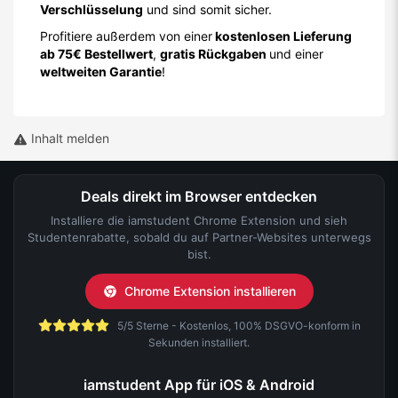
Verschlüsselung
und sind somit sicher.
Profitiere außerdem von einer
kostenlosen Lieferung
ab 75€ Bestellwert
,
gratis Rückgaben
und einer
weltweiten Garantie
!
Inhalt melden
Deals direkt im Browser entdecken
Installiere die iamstudent Chrome Extension und sieh
Studentenrabatte, sobald du auf Partner-Websites unterwegs
bist.
Chrome Extension installieren
5/5 Sterne - Kostenlos, 100% DSGVO-konform in
Sekunden installiert.
iamstudent App für iOS & Android