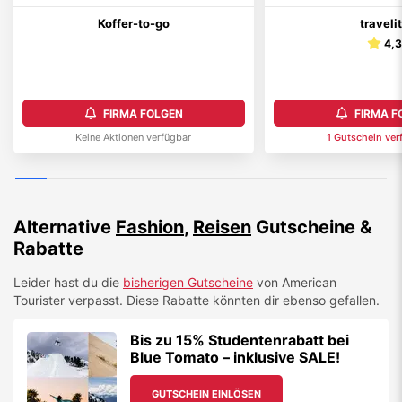
Koffer-to-go
traveli
4,
FIRMA FOLGEN
FIRMA F
Keine Aktionen verfügbar
1
Gutschein
ver
Alternative
Fashion
,
Reisen
Gutscheine &
Rabatte
Leider hast du die
bisherigen Gutscheine
von
American
Tourister
verpasst. Diese Rabatte könnten dir ebenso gefallen.
Bis zu 15% Studentenrabatt bei
Blue Tomato – inklusive SALE!
GUTSCHEIN EINLÖSEN