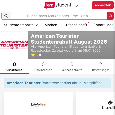
Anmelden
Studentenrabatte
Marken
Gutscheinheft
Rabatt-Map
Zum
American Tourister
Hauptinhalt
Studentenrabatt August 2026
springen
Alle
American Tourister
Studentenrabatte &
Rabattcodes
Zuletzt geprüft am 09.01.2026.
3,0
0
0
0
2
Gutscheine
Gewinnspiele
Gutscheinhefte
Bewertungen
American Tourister
Rabattcodes sind aktuell vergriffen.