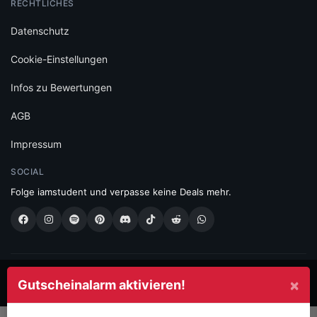
RECHTLICHES
Datenschutz
Cookie-Einstellungen
Infos zu Bewertungen
AGB
Impressum
SOCIAL
Folge iamstudent und verpasse keine Deals mehr.
Made with
in Vienna.
×
Gutscheinalarm aktivieren!
© 2026 High Five GmbH. Einfach mehr vom Studium.