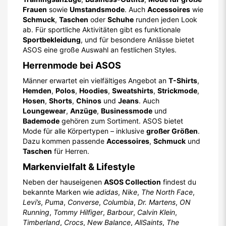
Frauen
sowie
Umstandsmode
. Auch
Accessoires
wie
Schmuck
,
Taschen
oder
Schuhe
runden jeden Look
ab. Für sportliche Aktivitäten gibt es funktionale
Sportbekleidung
, und für besondere Anlässe bietet
ASOS eine große Auswahl an festlichen Styles.
Herrenmode bei ASOS
Männer erwartet ein vielfältiges Angebot an
T-Shirts
,
Hemden
,
Polos
,
Hoodies
,
Sweatshirts
,
Strickmode
,
Hosen
,
Shorts
,
Chinos
und
Jeans
. Auch
Loungewear
,
Anzüge
,
Businessmode
und
Bademode
gehören zum Sortiment. ASOS bietet
Mode für alle Körpertypen – inklusive
großer Größen
.
Dazu kommen passende
Accessoires
,
Schmuck
und
Taschen
für Herren.
Markenvielfalt & Lifestyle
Neben der hauseigenen
ASOS Collection
findest du
bekannte Marken wie
adidas
,
Nike
,
The North Face
,
Levi’s
,
Puma
,
Converse
,
Columbia
,
Dr. Martens
,
ON
Running
,
Tommy Hilfiger
,
Barbour
,
Calvin Klein
,
Timberland
,
Crocs
,
New Balance
,
AllSaints
,
The