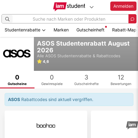
Anmelden
Studentenrabatte
Marken
Gutscheinheft
Rabatt-Map
Zum
ASOS Studentenrabatt August
Hauptinhalt
2026
springen
Alle
ASOS
Studentenrabatte & Rabattcodes
4,6
0
0
3
12
Gutscheine
Gewinnspiele
Gutscheinhefte
Bewertungen
ASOS
Rabattcodes sind aktuell vergriffen.