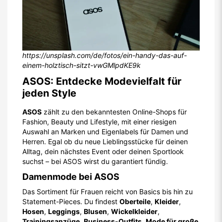
https://unsplash.com/de/fotos/ein-handy-das-auf-
einem-holztisch-sitzt-vwGMlpdKE9k
ASOS: Entdecke Modevielfalt für
jeden Style
ASOS
zählt zu den bekanntesten Online-Shops für
Fashion, Beauty und Lifestyle, mit einer riesigen
Auswahl an Marken und Eigenlabels für Damen und
Herren. Egal ob du neue Lieblingsstücke für deinen
Alltag, dein nächstes Event oder deinen Sportlook
suchst – bei ASOS wirst du garantiert fündig.
Damenmode bei ASOS
Das Sortiment für Frauen reicht von Basics bis hin zu
Statement-Pieces. Du findest
Oberteile
,
Kleider
,
Hosen
,
Leggings
,
Blusen
,
Wickelkleider
,
Trainingsanzüge
,
Business-Outfits
,
Mode für große