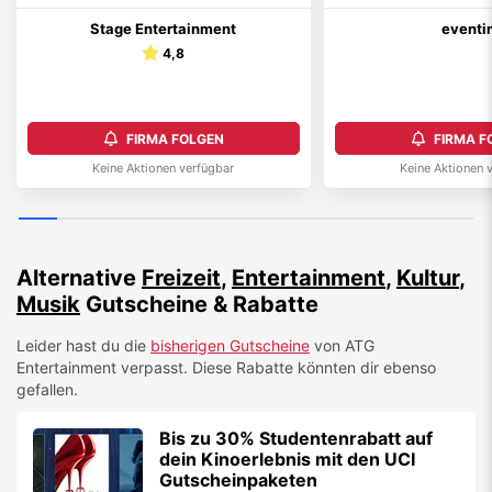
Stage Entertainment
eventi
4,8
FIRMA FOLGEN
FIRMA F
Keine Aktionen verfügbar
Keine Aktionen 
Alternative
Freizeit
,
Entertainment
,
Kultur
,
Musik
Gutscheine & Rabatte
Leider hast du die
bisherigen Gutscheine
von
ATG
Entertainment
verpasst. Diese Rabatte könnten dir ebenso
gefallen.
Bis zu 30% Studentenrabatt auf
dein Kinoerlebnis mit den UCI
Gutscheinpaketen