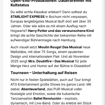
Open-End-Produktionen: Dauerbrenner mit
Kultstatus
Du willst echte Klassiker erleben? Dann solltest du
STARLIGHT EXPRESS
in Bochum nicht verpassen,
Europas langlebigstes Musical läuft dort seit über 35
Jahren. Oder wie wäre es mit einem Ausflug nach
Hogwarts?
Harry Potter und das verwunschene Kind
bringt die achte Geschichte der bekannten Reihe mit
aufwendiger Bühnenmagie nach Hamburg.
Auch visuell setzt
Moulin Rouge! Das Musical
neue
Maßstäbe, mit über 75 Songs, einem opulenten
Design und internationalem Flair. Und ab November
2025 sorgt
Mrs. Doubtfire – Das Musical
für jede
Menge Herz und Humor auf der Bühne in Düsseldorf.
Tourneen – Unterhaltung auf Reisen
Nicht nur in festen Spielstätten, auch auf Tour bringt
ATG Entertainment große Shows ins ganze Land. Mit
dabei:
Abenteuerland
, das PUR-Musical voller
Nostalgie und Emotion, sowie die kubanische
Tanzsensation
Ballet Revolución
– explosiv,
dynamisch, mit Live-Band. Oder du erlebst ein Stück