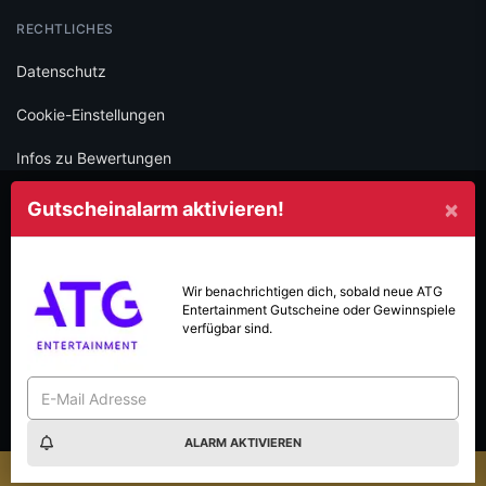
RECHTLICHES
Datenschutz
Cookie-Einstellungen
Infos zu Bewertungen
AGB
×
Gutscheinalarm aktivieren!
Impressum
SOCIAL
Wir benachrichtigen dich, sobald neue
ATG
Entertainment
Gutscheine oder Gewinnspiele
Folge iamstudent und verpasse keine Deals mehr.
verfügbar sind.
ALARM AKTIVIEREN
Made with
in Vienna.
© 2026 High Five GmbH. Einfach mehr vom Studium.
×
udent Gewinnspiel-Sommer: Jetzt mitmachen & gewinnen!