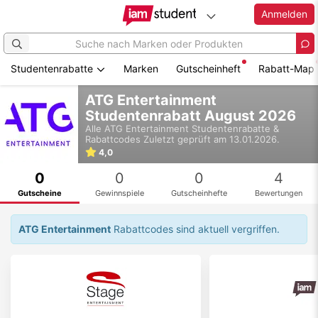
Anmelden
Studentenrabatte
Marken
Gutscheinheft
Rabatt-Map
Zum
ATG Entertainment
Hauptinhalt
Studentenrabatt August 2026
springen
Alle
ATG Entertainment
Studentenrabatte &
Rabattcodes
Zuletzt geprüft am 13.01.2026.
4,0
0
0
0
4
Gutscheine
Gewinnspiele
Gutscheinhefte
Bewertungen
ATG Entertainment
Rabattcodes sind aktuell vergriffen.