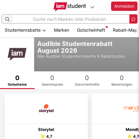
Anmelden
Studentenrabatte
Marken
Gutscheinheft
Rabatt-Map
Zum
Audible Studentenrabatt
Hauptinhalt
August 2026
springen
Alle
Audible
Studentenrabatte & Rabattcodes
0
0
0
0
Gutscheine
Gewinnspiele
Gutscheinhefte
Bewertungen
Storytel
Mondl
4,7
4,7