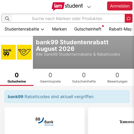
Anmelden
Studentenrabatte
Marken
Gutscheinheft
Rabatt-Map
Zum
bank99 Studentenrabatt
Hauptinhalt
August 2026
springen
Alle
bank99
Studentenrabatte & Rabattcodes
0
0
0
0
Gutscheine
Gewinnspiele
Gutscheinhefte
Bewertungen
bank99
Rabattcodes sind aktuell vergriffen.