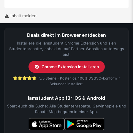
Inhalt melden
Deals direkt im Browser entdecken
Installiere die iamstudent Chrome Extension und sieh
Studentenrabatte, sobald du auf Partner-Websites unterwegs
bist.
Chrome Extension installieren
5/5 Sterne - Kostenlos, 100% DSGVO-konform in
Sekunden installiert.
iamstudent App für iOS & Android
Spart euch die Suche: Alle Studentenrabatte, Gewinnspiele und
Rabatt-Map bequem in einer App.