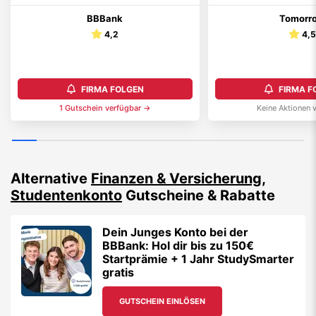
BBBank
Tomorr
4,2
4,
FIRMA FOLGEN
FIRMA F
1
Gutschein
verfügbar →
Keine Aktionen 
Alternative
Finanzen & Versicherung
,
Studentenkonto
Gutscheine & Rabatte
Dein Junges Konto bei der
BBBank: Hol dir bis zu 150€
Startprämie + 1 Jahr StudySmarter
gratis
GUTSCHEIN EINLÖSEN