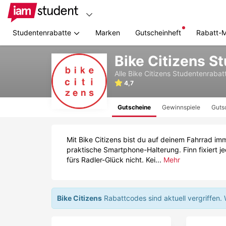
Studentenrabatte
Marken
Gutscheinheft
Rabatt-
Zum
Bike Citizens S
Hauptinhalt
springen
Alle
Bike Citizens
Studentenrabat
4,7
Gutscheine
Gewinnspiele
Guts
Mit Bike Citizens bist du auf deinem Fahrrad im
praktische Smartphone-Halterung. Finn fixiert 
fürs Radler-Glück nicht. Kei...
Mehr
Bike Citizens
Rabattcodes sind aktuell vergriffen.