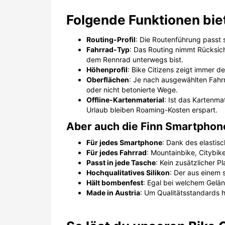
Folgende Funktionen biet
Routing-Profil
: Die Routenführung passt
Fahrrad-Typ
: Das Routing nimmt Rücksic
dem Rennrad unterwegs bist.
Höhenprofil
: Bike Citizens zeigt immer d
Oberflächen
: Je nach ausgewählten Fahr
oder nicht betonierte Wege.
Offline-Kartenmaterial
: Ist das Kartenma
Urlaub bleiben Roaming-Kosten erspart.
Aber auch die Finn Smartphone
Für jedes Smartphone
: Dank des elastis
Für jedes Fahrrad
: Mountainbike, Citybi
Passt in jede Tasche
: Kein zusätzlicher P
Hochqualitatives Silikon
: Der aus einem 
Hält bombenfest
: Egal bei welchem Geländ
Made in Austria
: Um Qualitätsstandards h