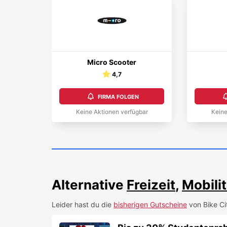
Micro Scooter
4,7
FIRMA FOLGEN
Keine Aktionen verfügbar
Keine
Alternative
Freizeit
,
Mobilit
Leider hast du die
bisherigen Gutscheine
von
Bike Ci