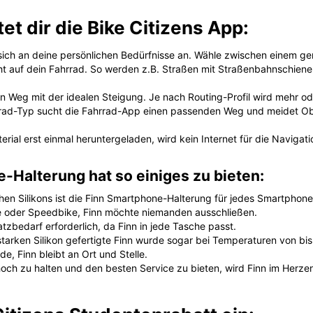
et dir die Bike Citizens App:
 sich an deine persönlichen Bedürfnisse an. Wähle zwischen einem g
ht auf dein Fahrrad. So werden z.B. Straßen mit Straßenbahnschiene
en Weg mit der idealen Steigung. Je nach Routing-Profil wird mehr o
rad-Typ sucht die Fahrrad-App einen passenden Weg und meidet Obe
terial erst einmal heruntergeladen, wird kein Internet für die Navigat
-Halterung hat so einiges zu bieten:
chen Silikons ist die Finn Smartphone-Halterung für jedes Smartphone
ke oder Speedbike, Finn möchte niemanden ausschließen.
latzbedarf erforderlich, da Finn in jede Tasche passt.
starken Silikon gefertigte Finn wurde sogar bei Temperaturen von bis
e, Finn bleibt an Ort und Stelle.
och zu halten und den besten Service zu bieten, wird Finn im Herzen 