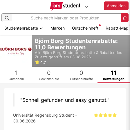
Anmelden
Studentenrabatte
Marken
Gutscheinheft
Rabatt-Map
Zum
Björn Borg Studentenrabatte:
Hauptinhalt
11,0 Bewertungen
springen
Alle
Björn Borg
Studentenrabatte & Rabattcodes
Zuletzt geprüft am 03.08.2026.
4,7
1
0
0
11
Gutschein
Gewinnspiele
Gutscheinhefte
Bewertungen
Schnell gefunden und easy genutzt.
Universität Regensburg Student -
30.06.2026