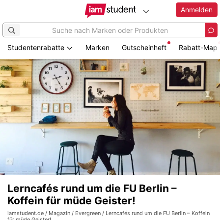
Anmelden
Studentenrabatte
Marken
Gutscheinheft
Rabatt-Map
Lerncafés rund um die FU Berlin –
Koffein für müde Geister!
iamstudent.de
/
Magazin
/
Evergreen
/ Lerncafés rund um die FU Berlin – Koffein
für müde Geister!