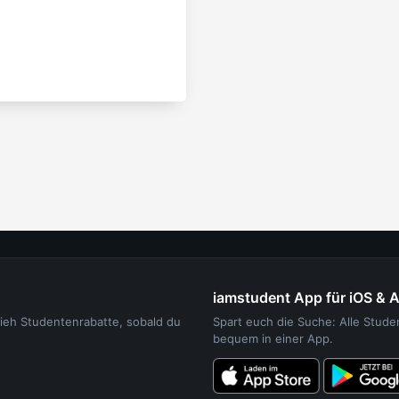
iamstudent App für iOS & 
sieh Studentenrabatte, sobald du
Spart euch die Suche: Alle Stud
bequem in einer App.