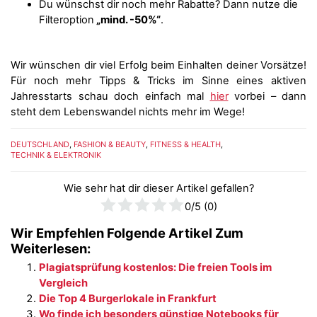
Du wünschst dir noch mehr Rabatte? Dann nutze die
Filteroption
„mind. -50%“
.
Wir wünschen dir viel Erfolg beim Einhalten deiner Vorsätze!
Für noch mehr Tipps & Tricks im Sinne eines aktiven
Jahresstarts schau doch einfach mal
hier
vorbei – dann
steht dem Lebenswandel nichts mehr im Wege!
DEUTSCHLAND
,
FASHION & BEAUTY
,
FITNESS & HEALTH
,
TECHNIK & ELEKTRONIK
Wie sehr hat dir dieser Artikel gefallen?
0
/5 (
0
)
Wir Empfehlen Folgende Artikel Zum
Weiterlesen:
Plagiatsprüfung kostenlos: Die freien Tools im
Vergleich
Die Top 4 Burgerlokale in Frankfurt
Wo finde ich besonders günstige Notebooks für