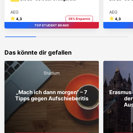
AEG
AEG
4,3
4,3
38% Ersparnis
TOP STUDENT BRAND
STUDENT BRAND
TOP
Das könnte dir gefallen
Studium
„Mach ich dann morgen“ – 7
Erasmus 
Tipps gegen Aufschieberitis
der
Aus