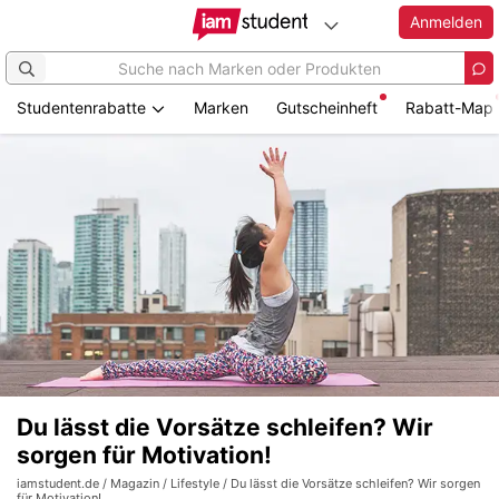
Anmelden
Studentenrabatte
Marken
Gutscheinheft
Rabatt-Map
Du lässt die Vorsätze schleifen? Wir
sorgen für Motivation!
iamstudent.de
/
Magazin
/
Lifestyle
/ Du lässt die Vorsätze schleifen? Wir sorgen
für Motivation!