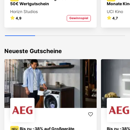
50€ Wertgutschein
Monate Kin
Horizn Studios
UCI Kino
4,9
4,7
Gewinnspiel
Neueste Gutscheine
Bis zu -38% auf Großgeräte
Bis zu -38%
NEU