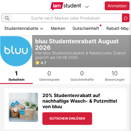
Anmelden
Studentenrabatte
Marken
Gutscheinheft
Rabatt-Map
Zum
bluu Studentenrabatt August
Hauptinhalt
2026
springen
Alle
bluu
Studentenrabatte & Rabattcodes
Zuletzt
geprüft am 04.08.2026.
4,7
1
0
0
10
Gutschein
Gewinnspiele
Gutscheinhefte
Bewertungen
20% Studentenrabatt auf
nachhaltige Wasch- & Putzmittel
von bluu
GUTSCHEIN EINLÖSEN