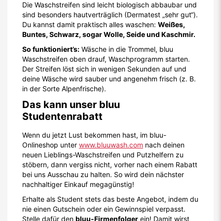
Die Waschstreifen sind leicht biologisch abbaubar und
sind besonders hautverträglich (Dermatest „sehr gut“).
Du kannst damit praktisch alles waschen:
Weißes,
Buntes, Schwarz, sogar Wolle, Seide und Kaschmir.
So funktioniert’s:
Wäsche in die Trommel, bluu
Waschstreifen oben drauf, Waschprogramm starten.
Der Streifen löst sich in wenigen Sekunden auf und
deine Wäsche wird sauber und angenehm frisch (z. B.
in der Sorte Alpenfrische).
Das kann unser bluu
Studentenrabatt
Wenn du jetzt Lust bekommen hast, im bluu-
Onlineshop unter
www.bluuwash.com
nach deinen
neuen Lieblings-Waschstreifen und Putzhelfern zu
stöbern, dann vergiss nicht, vorher nach einem Rabatt
bei uns Ausschau zu halten. So wird dein nächster
nachhaltiger Einkauf megagünstig!
Erhalte als Student stets das beste Angebot, indem du
nie einen Gutschein oder ein Gewinnspiel verpasst.
Stelle dafür den
bluu-Firmenfolger
ein! Damit wirst