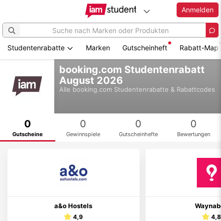
Anmelden
Studentenrabatte
Marken
Gutscheinheft
Rabatt-Map
Zum
booking.com Studentenrabatt
Hauptinhalt
August 2026
springen
Alle
booking.com
Studentenrabatte & Rabattcodes
0
0
0
0
Gutscheine
Gewinnspiele
Gutscheinhefte
Bewertungen
a&o Hostels
Waynab
4,9
4,