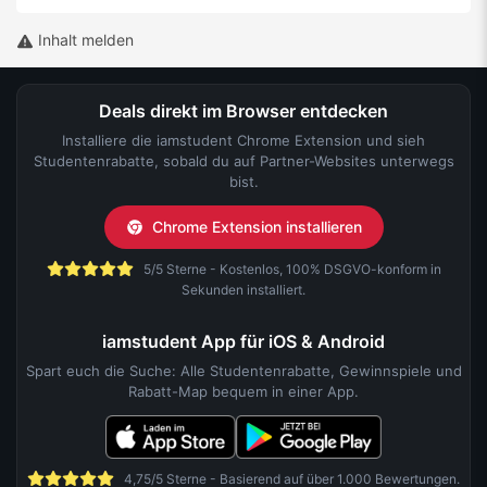
Inhalt melden
Deals direkt im Browser entdecken
Installiere die iamstudent Chrome Extension und sieh
Studentenrabatte, sobald du auf Partner-Websites unterwegs
bist.
Chrome Extension installieren
5/5 Sterne - Kostenlos, 100% DSGVO-konform in
Sekunden installiert.
iamstudent App für iOS & Android
Spart euch die Suche: Alle Studentenrabatte, Gewinnspiele und
Rabatt-Map bequem in einer App.
4,75/5 Sterne - Basierend auf über 1.000 Bewertungen.