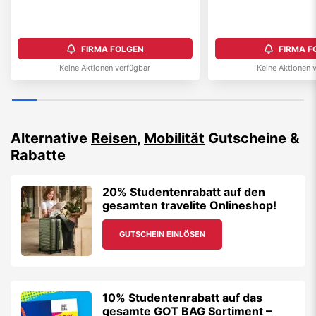
FIRMA FOLGEN
FIRMA F
Keine Aktionen verfügbar
Keine Aktionen 
Alternative
Reisen
,
Mobilität
Gutscheine &
Rabatte
20% Studentenrabatt auf den
gesamten travelite Onlineshop!
GUTSCHEIN EINLÖSEN
10% Studentenrabatt auf das
gesamte GOT BAG Sortiment –