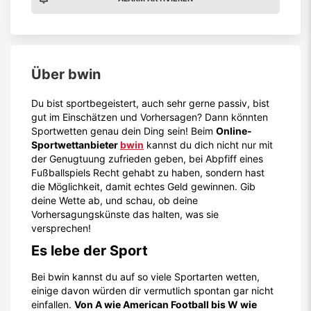
Über
bwin
Du bist sportbegeistert, auch sehr gerne passiv, bist
gut im Einschätzen und Vorhersagen? Dann könnten
Sportwetten genau dein Ding sein! Beim
Online-
Sportwettanbieter
bwin
kannst du dich nicht nur mit
der Genugtuung zufrieden geben, bei Abpfiff eines
Fußballspiels Recht gehabt zu haben, sondern hast
die Möglichkeit, damit echtes Geld gewinnen. Gib
deine Wette ab, und schau, ob deine
Vorhersagungskünste das halten, was sie
versprechen!
Es lebe der Sport
Bei bwin kannst du auf so viele Sportarten wetten,
einige davon würden dir vermutlich spontan gar nicht
einfallen.
Von A wie American Football bis W wie