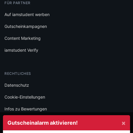
FÜR PARTNER
Auf iamstudent werben
Gutscheinkampagnen
Content Marketing
iamstudent Verify
RECHTLICHES
Datenschutz
Cookie-Einstellungen
Infos zu Bewertungen
AGB
×
Gutscheinalarm aktivieren!
Impressum