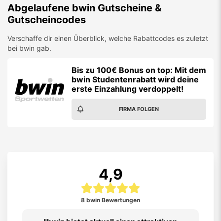
Abgelaufene
bwin
Gutscheine &
Gutscheincodes
Verschaffe dir einen Überblick, welche Rabattcodes es zuletzt
bei
bwin
gab.
Bis zu 100€ Bonus on top: Mit dem
bwin Studentenrabatt wird deine
erste Einzahlung verdoppelt!
FIRMA FOLGEN
4,9
8 bwin Bewertungen