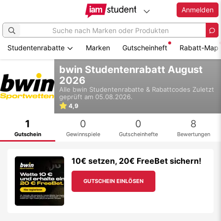
Anmelden
Studentenrabatte
Marken
Gutscheinheft
Rabatt-Map
Zum
bwin Studentenrabatt August
Hauptinhalt
2026
springen
Alle
bwin
Studentenrabatte & Rabattcodes
Zuletzt
geprüft am 05.08.2026.
4,9
1
0
0
8
Gutschein
Gewinnspiele
Gutscheinhefte
Bewertungen
10€ setzen, 20€ FreeBet sichern!
GUTSCHEIN EINLÖSEN