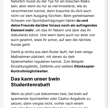
Natürlich musst du der Typ für ein bisschen Risiko
sein, aber wenn du nur so viel investierst, wie du
verschmerzen kannst, dann brauchst du dich auch
nicht vor dem Ausgang fürchten. Beim gemeinsamen
Schauen von Sportübertragungen haben
du und
deine Freunde darüber hinaus noch ein aufregendes
Element mehr
, um das ihr fiebern und über das ihr
diskutieren könnt. Und wenn dann auch nur einer von
euch gewinnt, wisst ihr schon, auf wen die nächste
Runde geht!
Damit ja nichts aus dem Ruder läuft, hat bwin einige
Maßnahmen platziert, mit denen du dein
Spielverhalten regulieren kannst. Zum Beispiel
Einzahlungslimits, Zeitlimits und weitere
Glücksspiel-
Kontrollmöglichkeiten
.
Das kann unser bwin
Studentenrabatt
Wenn du jetzt Lust bekommen hast, bei bwin auf
spannende Sportwetten oder Casino-Angebote zu
setzen, dann vergiss nicht, vorher nach einem