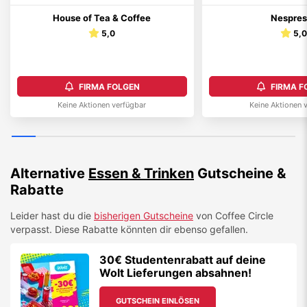
House of Tea & Coffee
Nespres
5,0
5,
FIRMA FOLGEN
FIRMA F
Keine Aktionen verfügbar
Keine Aktionen 
Alternative
Essen & Trinken
Gutscheine &
Rabatte
Leider hast du die
bisherigen Gutscheine
von
Coffee Circle
verpasst. Diese Rabatte könnten dir ebenso gefallen.
30€ Studentenrabatt auf deine
Wolt Lieferungen absahnen!
GUTSCHEIN EINLÖSEN