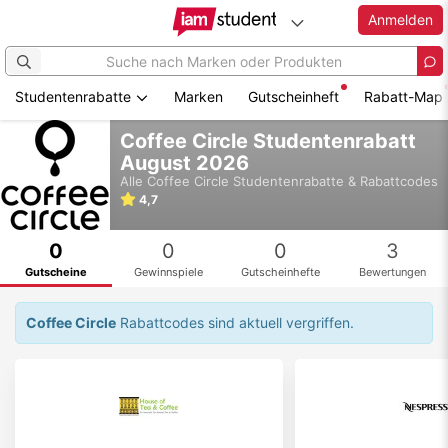
Anmelden
Studentenrabatte
Marken
Gutscheinheft
Rabatt-Map
Zum
Coffee Circle Studentenrabatt
Hauptinhalt
August 2026
springen
Alle
Coffee Circle
Studentenrabatte & Rabattcodes
4,7
0
0
0
3
Gutscheine
Gewinnspiele
Gutscheinhefte
Bewertungen
Coffee Circle
Rabattcodes sind aktuell vergriffen.