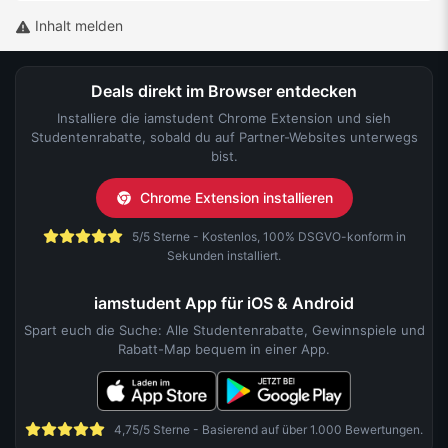
Inhalt melden
Deals direkt im Browser entdecken
Installiere die iamstudent Chrome Extension und sieh
Studentenrabatte, sobald du auf Partner-Websites unterwegs
bist.
Chrome Extension installieren
5/5 Sterne - Kostenlos, 100% DSGVO-konform in
Sekunden installiert.
iamstudent App für iOS & Android
Spart euch die Suche: Alle Studentenrabatte, Gewinnspiele und
Rabatt-Map bequem in einer App.
4,75/5 Sterne - Basierend auf über 1.000 Bewertungen.