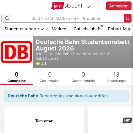
Anmelden
Studentenrabatte
Marken
Gutscheinheft
Rabatt-Map
Zum
Deutsche Bahn Studentenrabatt
Hauptinhalt
August 2026
springen
Alle
Deutsche Bahn
Studentenrabatte &
Rabattcodes
4,1
0
0
0
13
Gutscheine
Gewinnspiele
Gutscheinhefte
Bewertungen
Deutsche Bahn
Rabattcodes sind aktuell vergriffen.