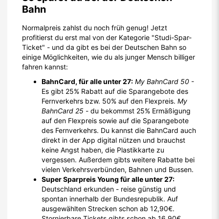
Bahn
Normalpreis zahlst du noch früh genug! Jetzt
profitierst du erst mal von der Kategorie "Studi-Spar-
Ticket" - und da gibt es bei der Deutschen Bahn so
einige Möglichkeiten, wie du als junger Mensch billiger
fahren kannst:
BahnCard, für alle unter 27:
My BahnCard 50
-
Es gibt 25% Rabatt auf die Sparangebote des
Fernverkehrs bzw. 50% auf den Flexpreis.
My
BahnCard 25
- du bekommst 25% Ermäßigung
auf den Flexpreis sowie auf die Sparangebote
des Fernverkehrs. Du kannst die BahnCard auch
direkt in der App digital nützen und brauchst
keine Angst haben, die Plastikkarte zu
vergessen. Außerdem gibts weitere Rabatte bei
vielen Verkehrsverbünden, Bahnen und Bussen.
Super Sparpreis Young für alle unter 27:
Deutschland erkunden - reise günstig und
spontan innerhalb der Bundesrepublik. Auf
ausgewählten Strecken schon ab 12,90€.
Stornierbare Tickets gibts schon ab 16,90€.