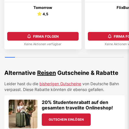
Tomorrow
FlixBu
4,5
FIRMA FOLGEN
FIRMA F
Keine Aktionen verfügbar
Keine Aktionen 
Alternative
Reisen
Gutscheine & Rabatte
Leider hast du die
bisherigen Gutscheine
von
Deutsche Bahn
verpasst. Diese Rabatte könnten dir ebenso gefallen.
20% Studentenrabatt auf den
gesamten travelite Onlineshop!
GUTSCHEIN EINLÖSEN