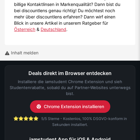
billige Kontaktlinsen in Markenqualität? Dann bist du
bei discountlens genau richtig! Du möchtest noch
mehr über discountlens erfahren? Dann wirf einen
Blick in unsere Artikel in unserem Ratgeber für
Österreich
&
Deutschland
.
Inhalt melden
Deals direkt im Browser entdecken
Installiere die iamstudent Chrome Extension und sieh
Studentenrabatte, sobald du auf Partner-Websites unterwegs
bist.
Chrome Extension installieren
5/5 Sterne - Kostenlos, 100% DSGVO-konform in
Sekunden installiert.
iamstudent App für iOS & Android