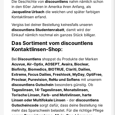
Die Geschichte von
discountlens
nahm nämlich schon
in den 60er Jahren in Amerika ihren Anfang, als
Jacqueline Urbach
die weichen und später farbigen
Kontaktlinsen erfand.
Vergiss bei deiner Bestellung keinesfalls unseren
discountlens Studentenrabatt
, damit wird der
Einkauf nämlich nochmal ein ganzes Stück billiger.
Das Sortiment vom discountlens
Kontaktlinsen-Shop:
Bei
Discountlens
shoppst du Produkte der Marken
Acuvue, Air-Optix, AOSEPT, Avaira, Bioclear,
Biofinity, Biomedics, BIOTRUE, Clariti, Dailies,
Extreme, Focus Dailies, Freshlook, MyDay, OptiFree,
Proclear, Purevision, ReNu und Soflens
mit unserem
discountlens Gutschein
besonders günstig. Ob
Tageslinsen, 14-Tageslinsen, Monatslinsen,
Torische Linsen, Farb- und Motivlinsen, harte
Linsen oder Multifokale Linsen
- der
discountlens
Gutscheincode
sorgt dafür, dass deine Bestellung nie
mehr das Sparschwein belastet. Für die richtige Pflege