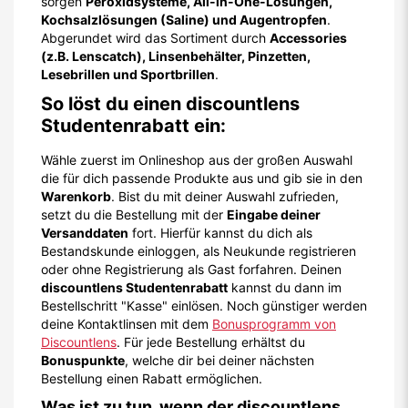
sorgen
Peroxidsysteme, All-in-One-Lösungen,
Kochsalzlösungen (Saline) und Augentropfen
.
Abgerundet wird das Sortiment durch
Accessories
(z.B. Lenscatch), Linsenbehälter, Pinzetten,
Lesebrillen und Sportbrillen
.
So löst du einen discountlens
Studentenrabatt ein:
Wähle zuerst im Onlineshop aus der großen Auswahl
die für dich passende Produkte aus und gib sie in den
Warenkorb
. Bist du mit deiner Auswahl zufrieden,
setzt du die Bestellung mit der
Eingabe deiner
Versanddaten
fort. Hierfür kannst du dich als
Bestandskunde einloggen, als Neukunde registrieren
oder ohne Registrierung als Gast forfahren. Deinen
discountlens Studentenrabatt
kannst du dann im
Bestellschritt "Kasse" einlösen. Noch günstiger werden
deine Kontaktlinsen mit dem
Bonusprogramm von
Discountlens
. Für jede Bestellung erhältst du
Bonuspunkte
, welche dir bei deiner nächsten
Bestellung einen Rabatt ermöglichen.
Was ist zu tun, wenn der discountlens