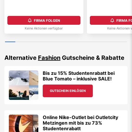
FIRMA FOLGEN
FIRMA F
Keine Aktionen verfügbar
Keine Aktionen 
Alternative
Fashion
Gutscheine & Rabatte
Bis zu 15% Studentenrabatt bei
Blue Tomato – inklusive SALE!
GUTSCHEIN EINLÖSEN
Online Nike-Outlet bei Outletcity
Metzingen mit bis zu 73%
Studentenrabatt