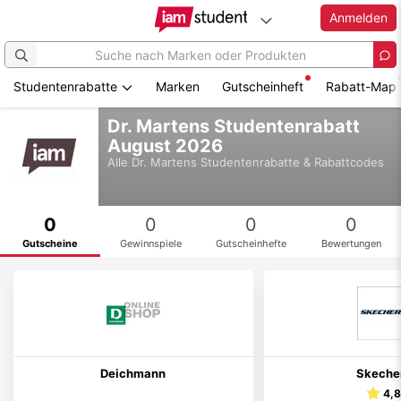
Anmelden
Studentenrabatte
Marken
Gutscheinheft
Rabatt-Map
Zum
Dr. Martens Studentenrabatt
Hauptinhalt
August 2026
springen
Alle
Dr. Martens
Studentenrabatte & Rabattcodes
0
0
0
0
Gutscheine
Gewinnspiele
Gutscheinhefte
Bewertungen
Deichmann
Skeche
4,